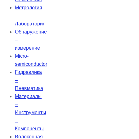
Метрология
–
Лаборатория
Обнаружение
–
измерение
Micro-
semiconductor
Гидравлика
–
Пневматика
Материалы
–
Инструменты
–
Компоненты
Волоконная