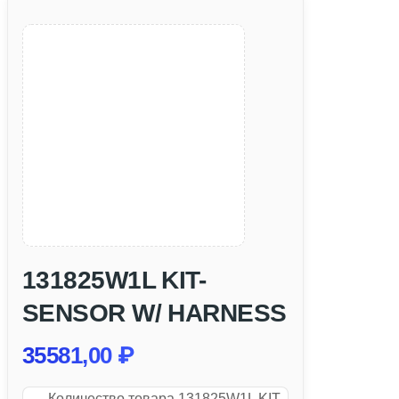
131825W1L KIT-
SENSOR W/ HARNESS
35581,00
₽
Количество товара 131825W1L KIT-