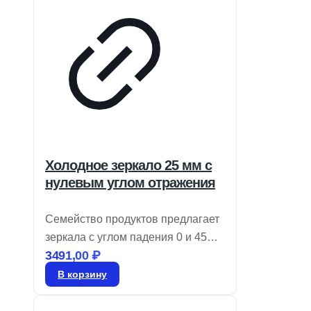
Холодное зеркало 25 мм с
нулевым углом отражения
Семейство продуктов предлагает
зеркала с углом падения 0 и 45
3491,00
₽
градусов, которые эффективно
отражают 90% видимого света и
В корзину
пропускают более 80% NIR и IR.
Эти холодные зеркала идеально