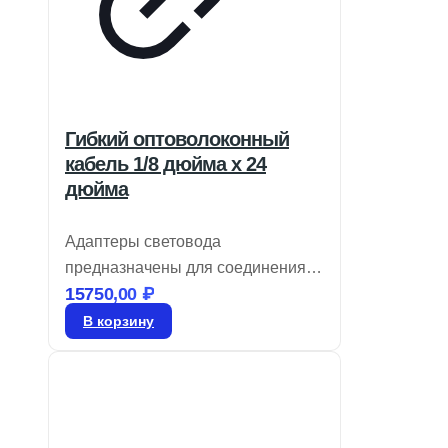
Гибкий оптоволоконный
кабель 1/8 дюйма x 24
дюйма
Адаптеры световода
предназначены для соединения
15750,00
₽
низкопрофильных волоконно-
оптических линейных
В корзину
светильников с оптоволоконными
осветительными системами. Они
используют высокопропускающее
стекловолокно с оболочкой из