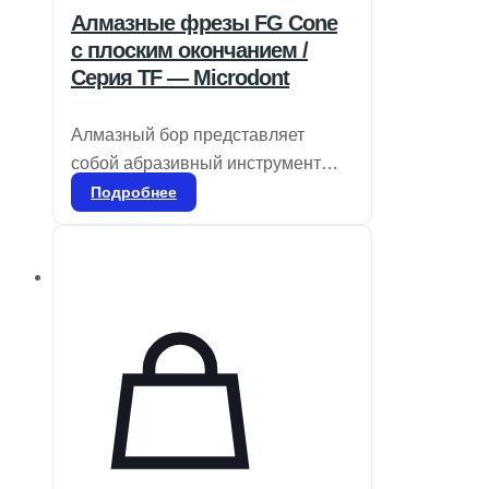
Алмазные фрезы FG Cone
с плоским окончанием /
Серия TF — Microdont
Алмазный бор представляет
собой абразивный инструмент
для стоматологического
Подробнее
применения, используемый для
удаления эмали и дентина, а
также для удаления
реставрационных материалов и
коррекции частей протезов, таких
как композиты, фарфор или
металл. Он доступен в различных
размерах зерна, соответствующих
специфическим процедурам.