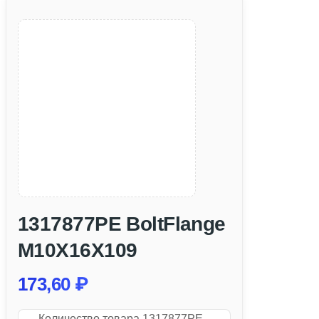
1317877PE BoltFlange
M10X16X109
173,60
₽
Количество товара 1317877PE