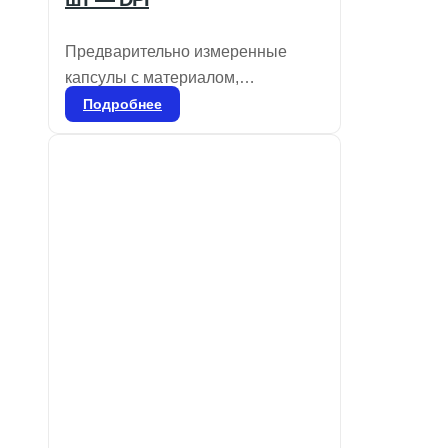
Предварительно измеренные
капсулы с материалом,
свободным от гамма-2 и ртути
Подробнее
(один, два или три раза),
предназначены для смешивания
в специальном смесителе.
Применяются для всех видов
реставраций боковых зубов и
ситуаций, где эстетика не
является приоритетной. Удобны в
использовании благодаря
цветовой маркировке и
предварительной дозировке.