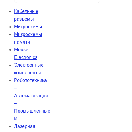
выдающимися изоляционными
свойствами. Он обеспечивает
Кабельные
надежную герметизацию,
разъемы
предотвращая попадание влаги и
Микросхемы
бактерий в дентинные канальцы
Микросхемы
благодаря кристаллизации
памяти
гидроксида кальция. CeraSeal
Mouser
гарантирует идеальную плотность
Electronics
в корневом канале и отличается
Электронные
высокой стабильностью, не
компоненты
сжимаясь и не расширяясь.
Робототехника
–
Автоматизация
–
Промышленные
ИТ
Лазерная