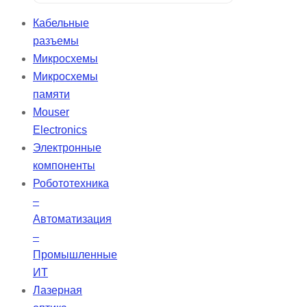
запечатанном виде до момента
Кабельные
использования. Для активации
разъемы
удалите этикетку и дайте батарее
Микросхемы
«подышать» в течение 60 секунд
Микросхемы
перед установкой в устройство.
памяти
Mouser
Electronics
Электронные
компоненты
Робототехника
–
Автоматизация
–
Промышленные
ИТ
Лазерная