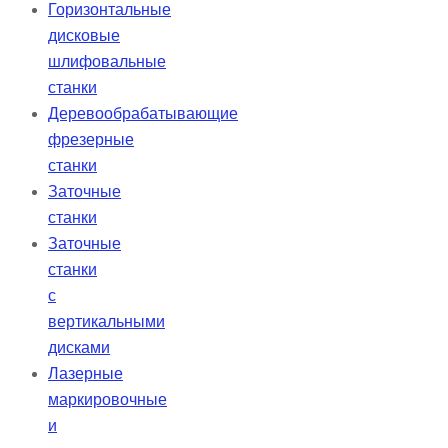
Горизонтальные
дисковые
шлифовальные
станки
Деревообрабатывающие
фрезерные
станки
Заточные
станки
Заточные
станки
с
вертикальными
дисками
Лазерные
маркировочные
и