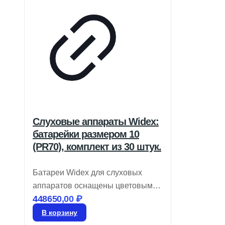
Слуховые аппараты Widex:
батарейки размером 10
(PR70), комплект из 30 штук.
Батареи Widex для слуховых
аппаратов оснащены цветовым
448650,00
₽
кодом для легкой идентификации
размера и являются воздушно-
В корзину
цинковыми. Храните их в