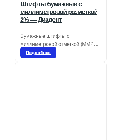
Штифты бумажные с
миллиметровой разметкой
2% — Диадент
Бумажные штифты с
миллиметровой отметкой (MMPP)
предназначены для
Подробнее
предварительного измерения
глубины корневого канала перед
установкой гуттаперчевых
штифтов. Они хорошо впитывают
влагу и имеют цветовую
кодировку для обозначения
размеров в соответствии с ISO.