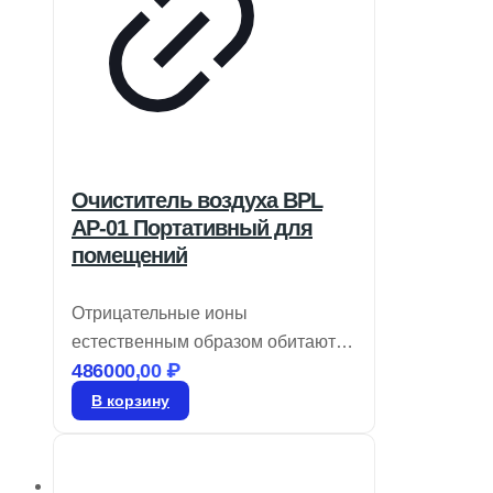
Очиститель воздуха BPL
AP-01 Портативный для
помещений
Отрицательные ионы
естественным образом обитают в
486000,00
₽
окружающей среде, где вы
вдыхаете чистый воздух.
В корзину
Принесите природу в свой дом с
BPL Air-o-Smart, который очищает
и распределяет полезные