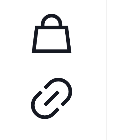
отрицательные ионы,
обеспечивая свежий воздух в
любых условиях — дома или на
работе. Нейтрализуя свободные
радикалы и ускоряя клеточный
обмен, отрицательные ионы
способствуют вашему
благополучию.