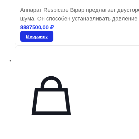
Аппарат Respicare Bipap предлагает двусто
шума. Он способен устанавливать давление 
выбором для тех, кто ищет бюджетный вариан
8887500,00
₽
преимуществ, включая наличие увлажнителя
В корзину