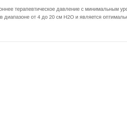
роннее терапевтическое давление с минимальным у
в диапазоне от 4 до 20 см H2O и является оптимал
т BiPAP. Устройство Respicare Bipap предлагает ря
 и поддержку режимов CPAP и S.