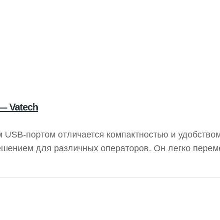
 — Vatech
 USB-портом отличается компактностью и удобством
ешением для различных операторов. Он легко перем
ий процесс. Подходит для вертикальных и горизонт
 рентгенограмм, обеспечивая высокое качество изоб
H обеспечивают стабильность работы.