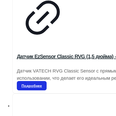
Датчик EzSensor Classic RVG (1,5 дюйма)
Датчик VATECH RVG Classic Sensor с прямым
использовании, что делает его идеальным р
одной комнаты в другую, не прерывая рабоч
Подробнее
прикусов, а также для всех периапикальных
широком диапазоне условий. Датчики VATEC