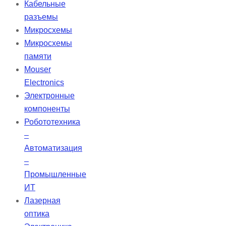
удаления эмали и дентина, а
Кабельные
также для удаления
разъемы
реставрационных материалов и
Микросхемы
коррекции частей протезов, таких
Микросхемы
как композиты, фарфор или
памяти
металл. Он доступен в различных
Mouser
размерах зерна, соответствующих
Electronics
специфическим процедурам.
Электронные
компоненты
Робототехника
–
Автоматизация
–
Промышленные
ИТ
Лазерная
оптика