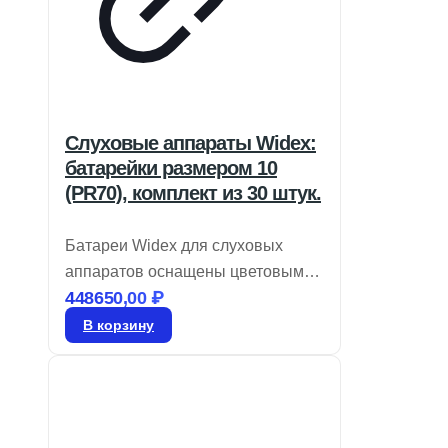
Слуховые аппараты Widex:
батарейки размером 10
(PR70), комплект из 30 штук.
Батареи Widex для слуховых
аппаратов оснащены цветовым
448650,00
₽
кодом для легкой идентификации
размера и являются воздушно-
В корзину
цинковыми. Храните их в
запечатанном виде до момента
использования. Для активации
удалите этикетку и дайте батарее