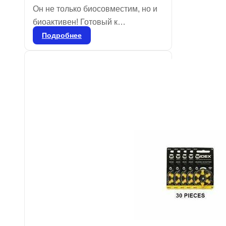
Он не только биосовместим, но и
биоактивен! Готовый к
применению биокерамический
Подробнее
цемент для пломбировки
корневых каналов. Состав:
силикаты кальция, алюминат
кальция, оксид кальция, оксид
циркония, оксид железа, диоксид
кремния и диспергирующий агент.
Bio-C Sealer — бессмольный
цемент, который обеспечивает
высокую биосовместимость и
упрощает очистку пульпарной
камеры после эндодонтической
обтурации.