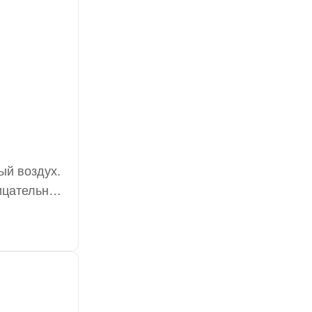
ый воздух.
рицательные
дные