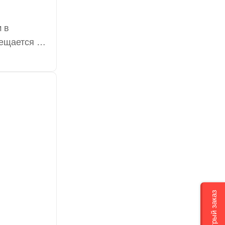
 в
ещается из
альных
ражений в
Быстрый заказ