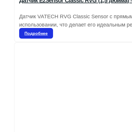
Датчик EzSensor Classic RVG (1,5 дюйма)
Датчик VATECH RVG Classic Sensor с прямым
использовании, что делает его идеальным р
одной комнаты в другую, не прерывая рабоч
Подробнее
прикусов, а также для всех периапикальных
широком диапазоне условий. Датчики VATEC