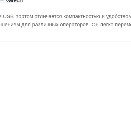
 — Vatech
 USB-портом отличается компактностью и удобством
ешением для различных операторов. Он легко перем
ий процесс. Подходит для вертикальных и горизонт
 рентгенограмм, обеспечивая высокое качество изоб
H обеспечивают стабильность работы.