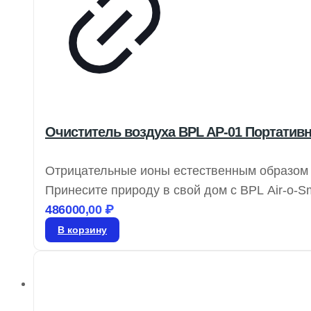
Очиститель воздуха BPL AP-01 Портати
Отрицательные ионы естественным образом 
Принесите природу в свой дом с BPL Air-o-
ионы, обеспечивая свежий воздух в любых 
486000,00
₽
радикалы и ускоряя клеточный обмен, отри
В корзину