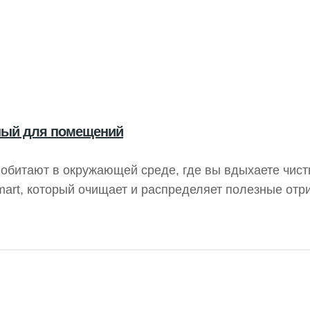
вный для помещений
обитают в окружающей среде, где вы вдыхаете чист
Smart, который очищает и распределяет полезные от
условиях — дома или на работе. Нейтрализуя свобо
цательные ионы способствуют вашему благополучию.