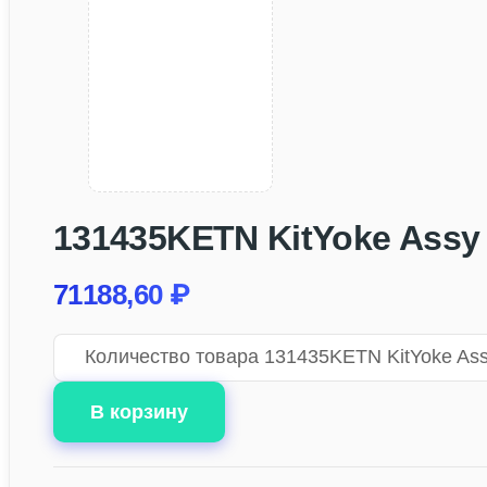
131435KETN KitYoke Assy
71188,60
₽
Количество товара 131435KETN KitYoke Ass
В корзину