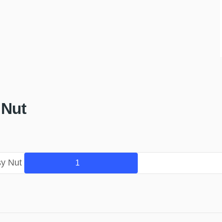
 Nut
y Nut