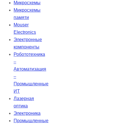
диодной накачкой предлагают
Микросхемы
выходную мощность от 1 до 100
Микросхемы
мВт. Их твердотельная
памяти
конструкция обеспечивает
Mouser
высокую чистоту мод и низкую
Electronics
расходимость, что делает их
Электронные
идеальными для применения на
компоненты
больших расстояниях.
Робототехника
–
Автоматизация
–
Промышленные
ИТ
Лазерная
оптика
Электроника
Промышленные