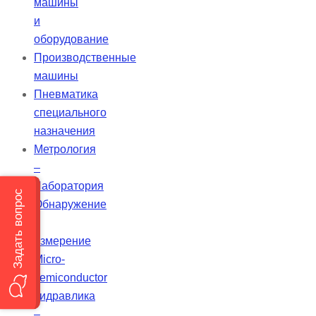
машины
и
оборудование
Производственные
машины
Пневматика
специального
назначения
Метрология
–
Лаборатория
Обнаружение
–
измерение
Micro-
semiconductor
Гидравлика
–