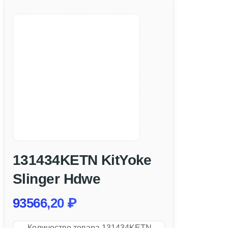
131434KETN KitYoke
Slinger Hdwe
93566,20
₽
Количество товара 131434KETN