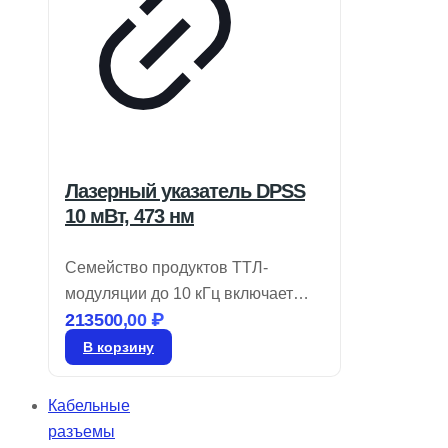
Лазерный указатель DPSS
10 мВт, 473 нм
Семейство продуктов ТТЛ-
модуляции до 10 кГц включает
213500,00
₽
лазеры DPSS, работающие в
поперечном режиме TEM00 и
В корзину
производящие излучение в синих,
зеленых, желтых и ИК диапазонах.
Кабельные
Эти твердотельные лазеры с
разъемы