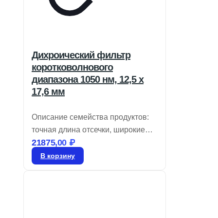
Дихроический фильтр
коротковолнового
диапазона 1050 нм, 12,5 x
17,6 мм
Описание семейства продуктов:
точная длина отсечки, широкие
21875,00
₽
диапазоны пропускания и
отражения, доступно 4
В корзину
стандартных размера.
Дихроичные короткопроходные
фильтры TECHSPEC
предназначены для падения