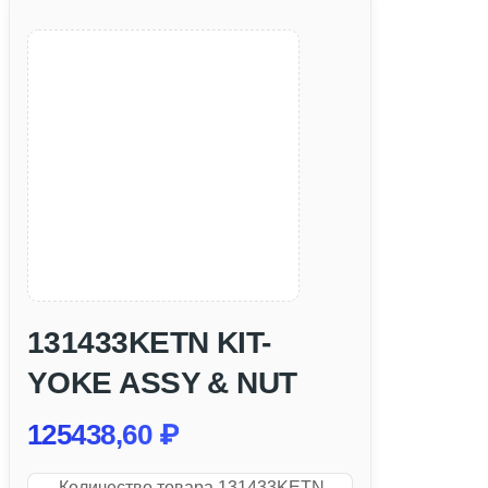
131433KETN KIT-
YOKE ASSY & NUT
125438,60
₽
Количество товара 131433KETN