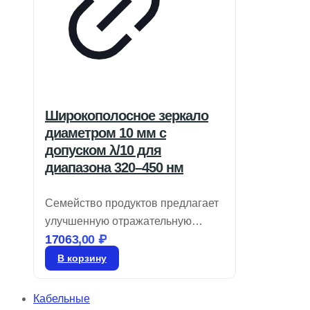
Широкополосное зеркало
диаметром 10 мм с
допуском λ/10 для
диапазона 320–450 нм
Семейство продуктов предлагает
улучшенную отражательную
17063,00
₽
способность и LIDT по сравнению
с металлическими покрытиями.
В корзину
Оно обеспечивает среднюю
отражательную способность
Кабельные