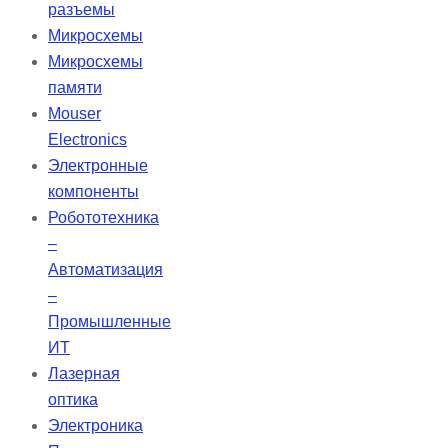
более 99% в широком диапазоне
разъемы
УФ, видимого и ближнего
Микросхемы
инфракрасного диапазонов.
Микросхемы
Разработано для работы с
памяти
любыми состояниями
Mouser
поляризации при угле падения 0-
Electronics
45°. Широкополосные
Электронные
диэлектрические зеркала
компоненты
TECHSPEC λ/10 идеально
Робототехника
подходят для управления
–
лазерными лучами и отражения с
Автоматизация
использованием нескольких
–
источников.
Промышленные
ИТ
Лазерная
оптика
Электроника