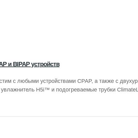
AP и BIPAP устройств
стим с любыми устройствами CPAP, а также с двуху
т увлажнитель H5i™ и подогреваемые трубки Climate
ля — 1 год. Бренд: Resmed.