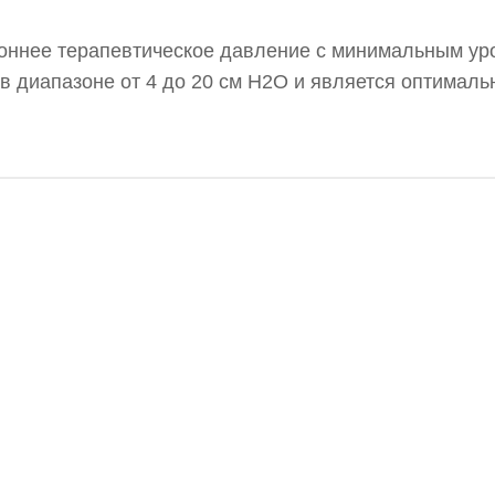
роннее терапевтическое давление с минимальным у
в диапазоне от 4 до 20 см H2O и является оптимал
т BiPAP. Устройство Respicare Bipap предлагает ря
 и поддержку режимов CPAP и S.