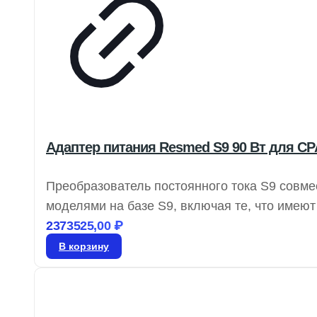
Адаптер питания Resmed S9 90 Вт для CP
Преобразователь постоянного тока S9 совме
моделями на базе S9, включая те, что имею
доставки 4–5 дней, гарантия от производите
2373525,00
₽
В корзину