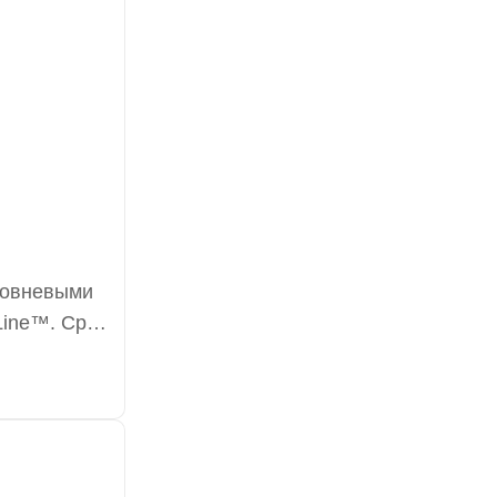
ровневыми
Line™. Срок