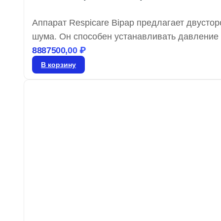
Аппарат Respicare Bipap предлагает двусто
шума. Он способен устанавливать давление 
выбором для тех, кто ищет бюджетный вариан
8887500,00
₽
преимуществ, включая наличие увлажнителя
В корзину