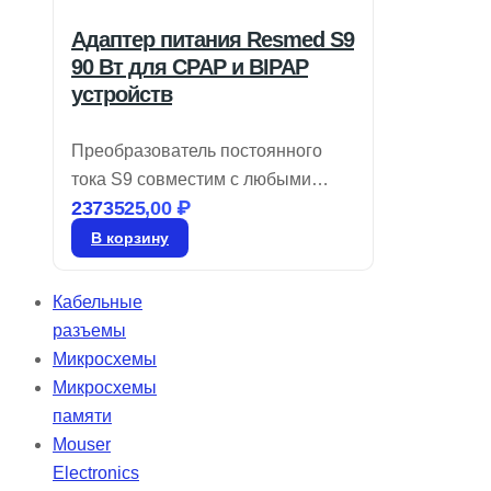
Адаптер питания Resmed S9
90 Вт для CPAP и BIPAP
устройств
Преобразователь постоянного
тока S9 совместим с любыми
2373525,00
₽
устройствами CPAP, а также с
двухуровневыми моделями на
В корзину
базе S9, включая те, что имеют
увлажнитель H5i™ и
Кабельные
подогреваемые трубки
разъемы
ClimateLine™. Срок доставки 4–5
Микросхемы
дней, гарантия от производителя
Микросхемы
— 1 год. Бренд: Resmed.
памяти
Mouser
Electronics