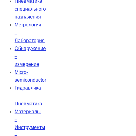
Пневматика
специального
назначения
Метрология
–
Лаборатория
Обнаружение
–
измерение
Micro-
semiconductor
Гидравлика
–
Пневматика
Материалы
–
Инструменты
–