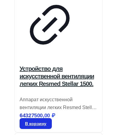
Устройство для
искусственной вентиляции
легких Resmed Stellar 1500.
Аппарат искусственной
вентиляции легких Resmed Stellar
64327500,00
₽
150 соответствует требованиям
современных клиник, предлагая
В корзину
интуитивно понятные технологии