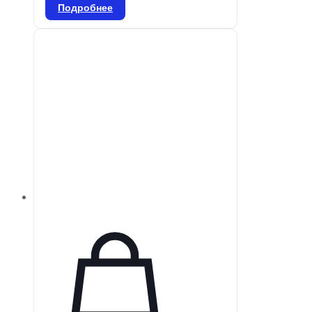
для стоматологического
Подробнее
применения, используемый для
удаления эмали и дентина, а
также для удаления
реставрационных материалов и
коррекции частей протезов, таких
как композиты, фарфор или
металл. Он доступен в различных
размерах зерна, соответствующих
специфическим процедурам.