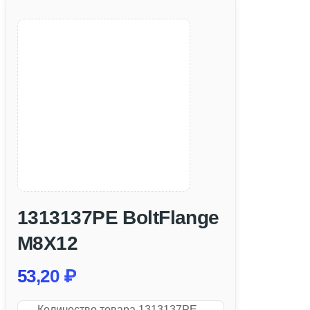
1313137PE BoltFlange
M8X12
53,20
₽
Количество товара 1313137PE