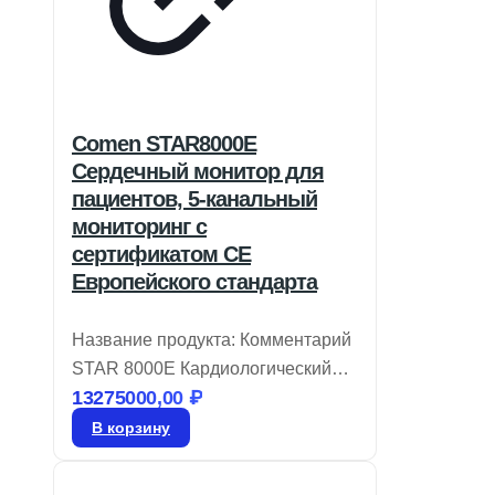
Comen STAR8000E
Сердечный монитор для
пациентов, 5-канальный
мониторинг с
сертификатом CE
Европейского стандарта
Название продукта: Комментарий
STAR 8000E Кардиологический
13275000,00
₽
монитор пациента Бренд: Comen
Модель: STAR8000E Монитор
В корзину
пациента STAR 8000
представляет собой