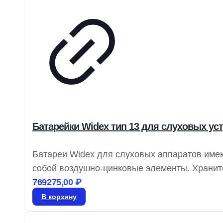
Батарейки Widex тип 13 для слуховых уст
Батареи Widex для слуховых аппаратов име
собой воздушно-цинковые элементы. Храните
активации батареи снимите защитную этикетк
769275,00
₽
в слуховой аппарат.
В корзину