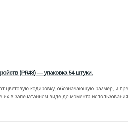
ройств (PR48) — упаковка 54 штуки.
ют цветовую кодировку, обозначающую размер, и пр
 их в запечатанном виде до момента использования
у и дайте ей “подышать” в течение 60 секунд перед 