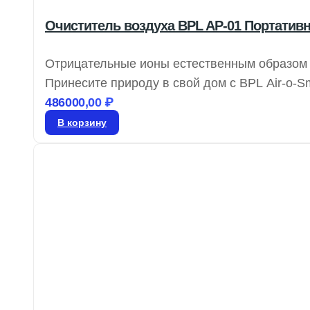
Очиститель воздуха BPL AP-01 Портати
Отрицательные ионы естественным образом 
Принесите природу в свой дом с BPL Air-o-
ионы, обеспечивая свежий воздух в любых 
486000,00
₽
радикалы и ускоряя клеточный обмен, отри
В корзину