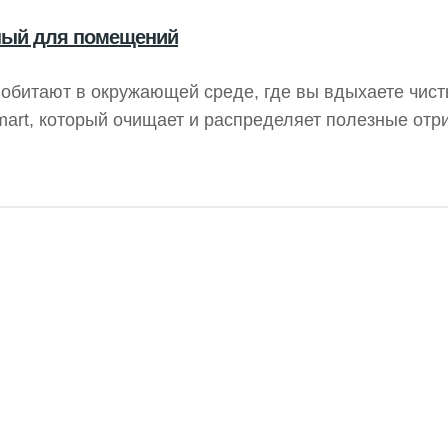
вный для помещений
обитают в окружающей среде, где вы вдыхаете чист
Smart, который очищает и распределяет полезные от
условиях — дома или на работе. Нейтрализуя свобо
цательные ионы способствуют вашему благополучию.