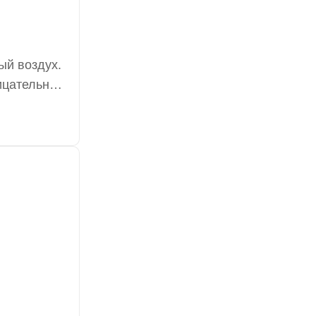
ый воздух.
рицательные
дные