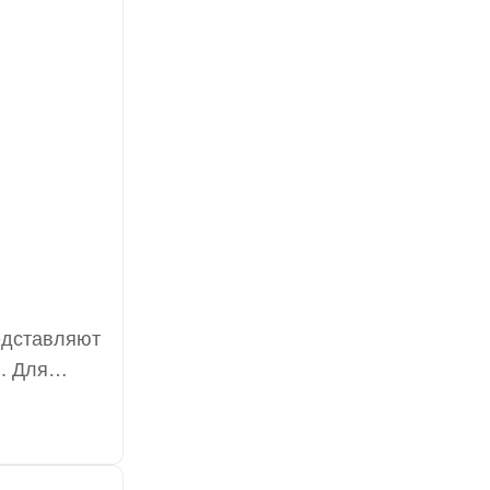
едставляют
. Для
установкой