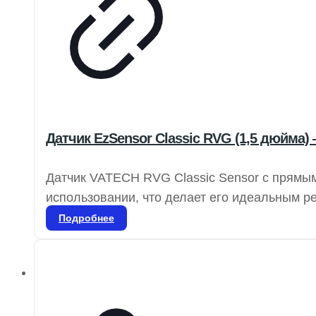
Датчик EzSensor Classic RVG (1,5 дюйма)
Датчик VATECH RVG Classic Sensor с прямым
использовании, что делает его идеальным р
одной комнаты в другую, не прерывая рабоч
Подробнее
прикусов, а также для всех периапикальных
широком диапазоне условий. Датчики VATEC