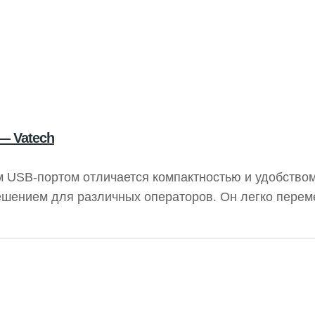
 — Vatech
 USB-портом отличается компактностью и удобством
ешением для различных операторов. Он легко перем
ий процесс. Подходит для вертикальных и горизонт
 рентгенограмм, обеспечивая высокое качество изоб
H обеспечивают стабильность работы.