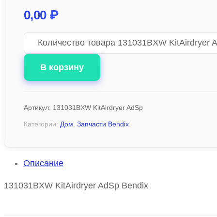
0,00
₽
Количество товара 131031BXW KitAirdryer 
В корзину
Артикул:
131031BXW KitAirdryer AdSp
Категории:
Дом
,
Запчасти Bendix
Описание
131031BXW KitAirdryer AdSp Bendix