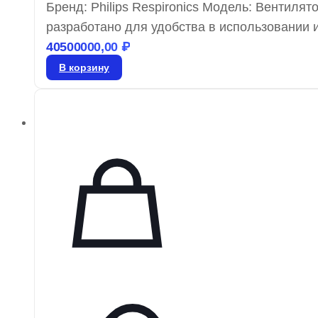
Бренд: Philips Respironics Модель: Вентилято
разработано для удобства в использовании 
состоянию пациента. Автоматический режи
40500000,00
₽
терапевтических рекомендаций, а наличие а
В корзину
поддержку и независимость.