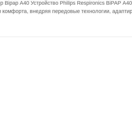
р Bipap A40 Устройство Philips Respironics BiPAP A40
и комфорта, внедряя передовые технологии, адапти
м вентиляции AVAPS-AE обеспечивает эффективное 
ккумулятора позволяет пациентам получать необход