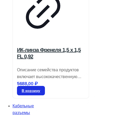
ИК-линза Френеля 1,5 x 1,5
FL 0,92
Описание семейства продуктов
включает высококачественную
5688,00
₽
оптику для инфракрасных
детекторов, обеспечивающую
В корзину
минимальные потери на
поглощение в диапазоне 8-14
Кабельные
мкм. Линзы Френеля,
разъемы