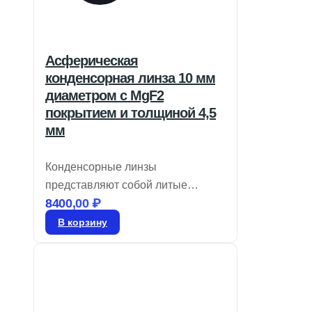
Асферическая
конденсорная линза 10 мм
диаметром с MgF2
покрытием и толщиной 4,5
мм
Конденсорные линзы
представляют собой литые
8400,00
₽
оптические элементы,
предназначенные для
В корзину
применения в области
освещения. Эти линзы могут
иметь как асферическую, так и
сферическую конструкцию,
отличаясь высокой числовой