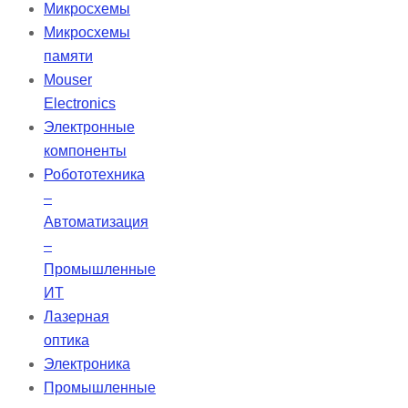
изготовленные из гибкого
Микросхемы
молочно-белого пластика
Микросхемы
толщиной 0,015 фута (0,457 мм),
памяти
предлагают преимущества, такие
Mouser
как минимальные потери на
Electronics
поглощение в указанном
Электронные
диапазоне, тонкость с
компоненты
унифицированной толщиной,
Робототехника
большую апертуру и низкое
–
тепловое расширение.
Автоматизация
–
Промышленные
ИТ
Лазерная
оптика
Электроника
Промышленные