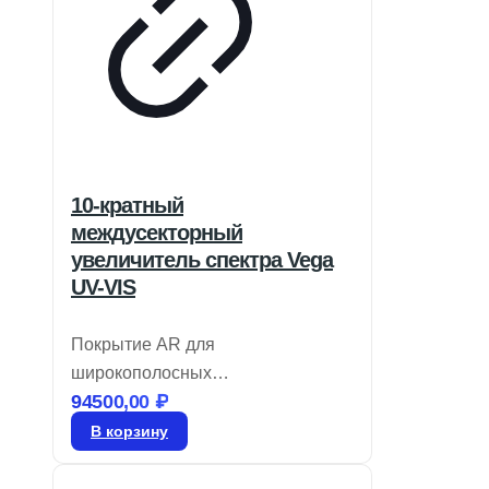
10-кратный
междусекторный
увеличитель спектра Vega
UV-VIS
Покрытие AR для
широкополосных
94500,00
₽
перестраиваемых лазерных
источников предлагает
В корзину
фиксированное увеличение от 1,5
до 20X с возможностью