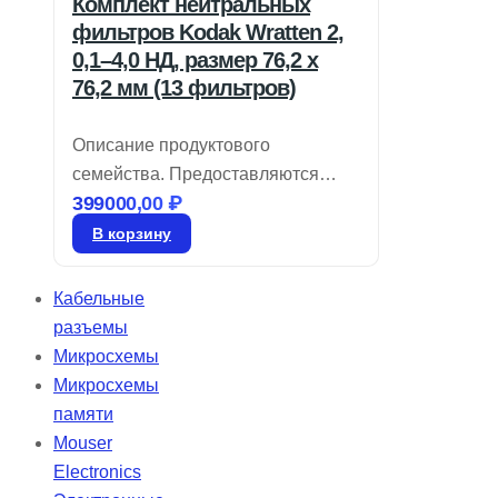
Комплект нейтральных
фильтров Kodak Wratten 2,
0,1–4,0 НД, размер 76,2 x
76,2 мм (13 фильтров)
Описание продуктового
семейства. Предоставляются
399000,00
₽
крупные размеры. Легко
нарезаются для нестандартных
В корзину
требований. Фильтр Kodak № 96,
из линейки Kodak Wratten 2.
Кабельные
Нейтральные плотности фильтров
разъемы
применяются в оптических
Микросхемы
системах для снижения яркости
Микросхемы
света в видимом диапазоне, не
памяти
влияя на спектральный профиль.
Mouser
Эти фильтры имеют допуск ±10%
Electronics
от стандартной диффузной