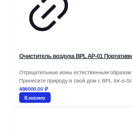
Очиститель воздуха BPL AP-01 Портати
Отрицательные ионы естественным образом 
Принесите природу в свой дом с BPL Air-o-
ионы, обеспечивая свежий воздух в любых 
486000,00
₽
радикалы и ускоряя клеточный обмен, отри
В корзину