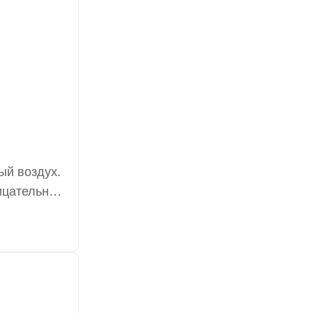
ый воздух.
рицательные
дные