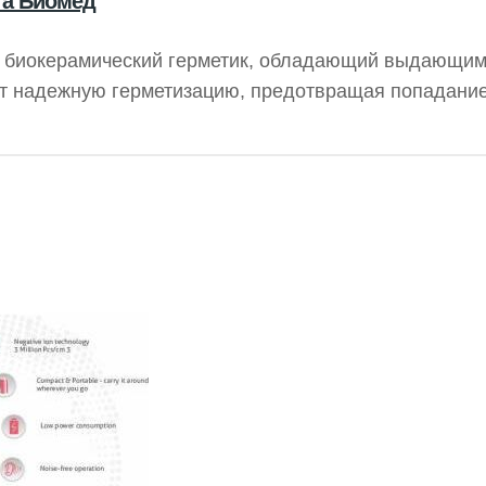
та Биомед
й биокерамический герметик, обладающий выдающи
т надежную герметизацию, предотвращая попадание
ристаллизации гидроксида кальция. CeraSeal гарант
тличается высокой стабильностью, не сжимаясь и не