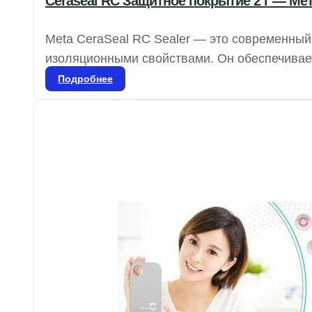
Ceraseal RC Защитное покрытие 2 г — Ме
Meta CeraSeal RC Sealer — это современны
изоляционными свойствами. Он обеспечивае
бактерий в дентинные канальцы благодаря к
Подробнее
идеальную плотность в корневом канале и о
расширяясь.