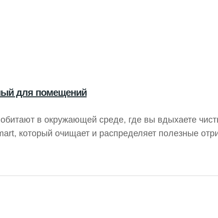
вный для помещений
обитают в окружающей среде, где вы вдыхаете чист
Smart, который очищает и распределяет полезные от
условиях — дома или на работе. Нейтрализуя свобо
цательные ионы способствуют вашему благополучию.