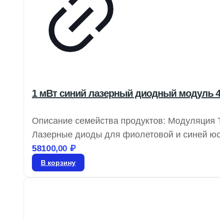
1 мВт синий лазерный диодный модуль 4
Описание семейства продуктов: Модуляция T
Лазерные диоды для фиолетовой и синей юс
выходной мощностью от 1 до 100 мВт, эти ла
58100,00
₽
монохроматическом зрении.
В корзину