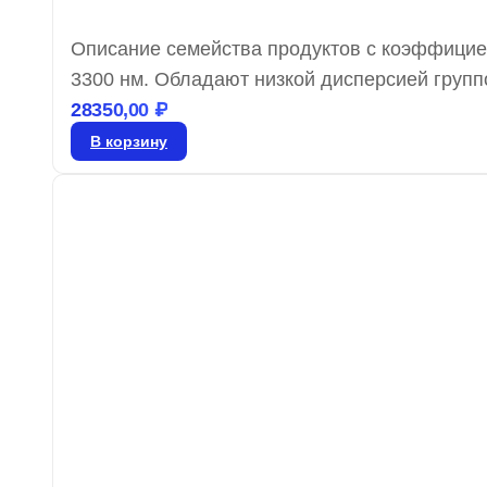
Описание семейства продуктов с коэффицие
3300 нм. Обладают низкой дисперсией групп
минимальным GDD, предназначенные для испо
28350,00
₽
легированных иттербием лазерами, оптимиз
В корзину