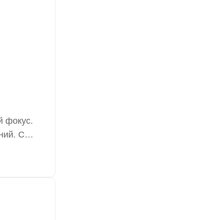
й фокус.
ний. С