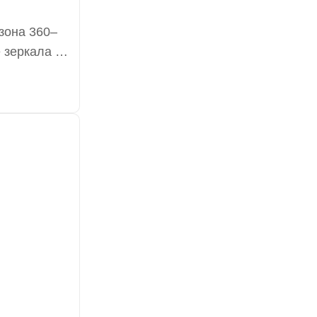
зона 360–
 зеркала с
зоне.