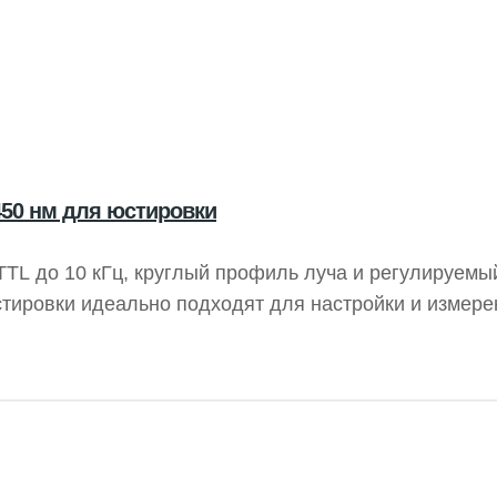
50 нм для юстировки
TL до 10 кГц, круглый профиль луча и регулируемы
тировки идеально подходят для настройки и измере
зеры часто используются в визуальных системах и