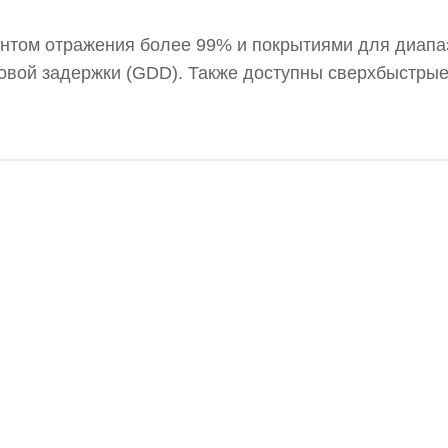
нтом отражения более 99% и покрытиями для диапа
овой задержки (GDD). Также доступны сверхбыстрые
льзования с лазерами на Er:стекле, Ti:сапфире и
ированные для высокого отражения в широком диапа