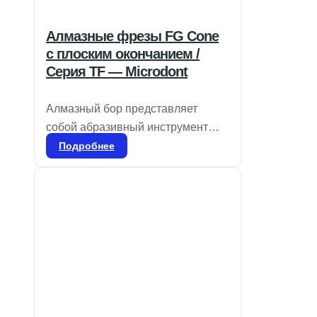
Алмазные фрезы FG Cone
с плоским окончанием /
Серия TF — Microdont
Алмазный бор представляет
собой абразивный инструмент
для стоматологического
Подробнее
применения, используемый для
удаления эмали и дентина, а
также для удаления
реставрационных материалов и
коррекции частей протезов, таких
как композиты, фарфор или
металл. Он доступен в различных
размерах зерна, соответствующих
специфическим процедурам.