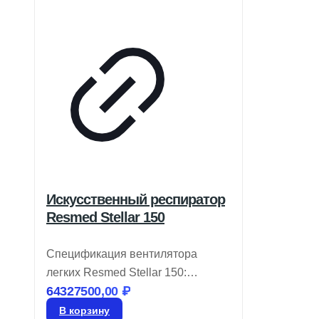
Искусственный респиратор
Resmed Stellar 150
Спецификация вентилятора
легких Resmed Stellar 150:
64327500,00
₽
Разработан для нужд
современных клиник, оснащен
В корзину