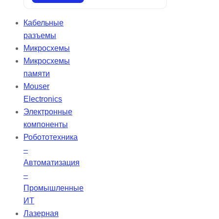
интуитивно понятными
технологиями настройки и
Кабельные
оптимизации процедур в условиях
разъемы
высокой загрузки. Stellar
Микросхемы
обеспечивает надежную
Микросхемы
вентиляцию для разнообразных
памяти
пациентов и поддерживает
Mouser
мобильность, удовлетворяя их
Electronics
респираторные потребности.
Электронные
компоненты
Робототехника
–
Автоматизация
–
Промышленные
ИТ
Лазерная