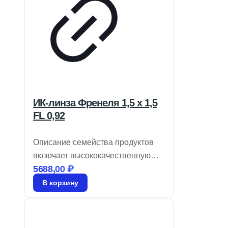
ИК-линза Френеля 1,5 x 1,5
FL 0,92
Описание семейства продуктов
включает высококачественную
5688,00
₽
оптику для инфракрасных
детекторов, обеспечивающую
В корзину
минимальные потери на
поглощение в диапазоне 8-14
мкм. Линзы Френеля,