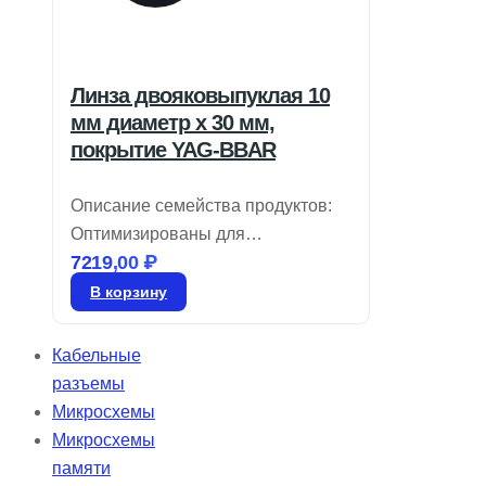
Линза двояковыпуклая 10
мм диаметр x 30 мм,
покрытие YAG-BBAR
Описание семейства продуктов:
Оптимизированы для
7219,00
₽
использования при 532 нм и 1064
нм с минимизацией аберраций,
В корзину
включая сферические и
коматозные. В наличии линзы
Кабельные
DCX из плавленого кварца для
разъемы
УФ-излучения, а также различные
Микросхемы
покрытия: без покрытия, MgF2,
Микросхемы
VIS 0, NIR I, NIR II, VIS-EXT и VIS-
памяти