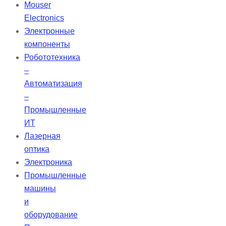
NIR. Линзы TECHSPEC YAG-
Mouser
BBAR с двойным выпуклым
Electronics
покрытием (DCX) имеют также
Электронные
известное название –
компоненты
двояковыпуклые линзы.
Робототехника
–
Автоматизация
–
Промышленные
ИТ
Лазерная
оптика
Электроника
Промышленные
машины
и
оборудование