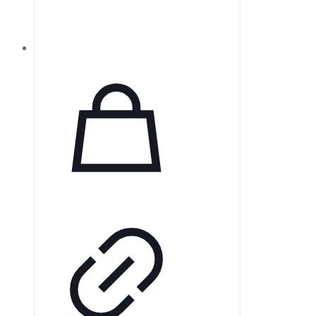
синтетического плавленого
кварца УФ-класса.