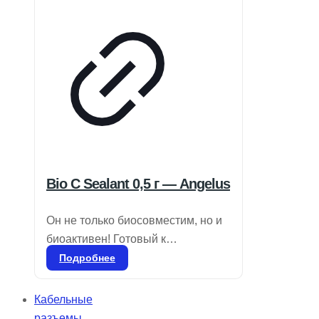
увеличенную независимость и
поддержку благодаря специально
разработанному аккумулятору.
Bio C Sealant 0,5 г — Angelus
Он не только биосовместим, но и
биоактивен! Готовый к
применению биокерамический
Подробнее
цемент для пломбировки
корневых каналов. Состав:
Кабельные
силикаты кальция, алюминат
разъемы