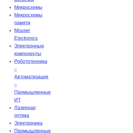
кальция, оксид кальция, оксид
Микросхемы
циркония, оксид железа, диоксид
Микросхемы
кремния и диспергирующий агент.
памяти
Bio-C Sealer — бессмольный
Mouser
цемент, который обеспечивает
Electronics
высокую биосовместимость и
Электронные
упрощает очистку пульпарной
компоненты
камеры после эндодонтической
Робототехника
обтурации.
–
Автоматизация
–
Промышленные
ИТ
Лазерная
оптика
Электроника
Промышленные