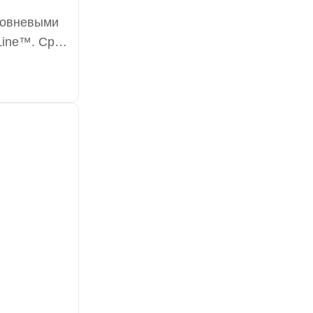
ровневыми
Line™. Срок