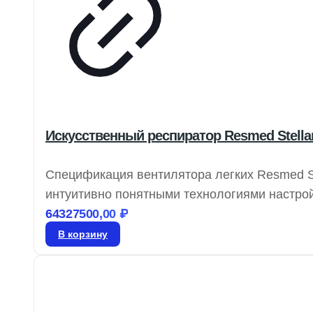
Искусственный респиратор Resmed Stellar
Спецификация вентилятора легких Resmed St
интуитивно понятными технологиями настройк
обеспечивает надежную вентиляцию для раз
64327500,00
₽
удовлетворяя их респираторные потребности
В корзину