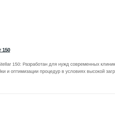
 150
ellar 150: Разработан для нужд современных клини
и и оптимизации процедур в условиях высокой загруз
нообразных пациентов и поддерживает мобильность
.