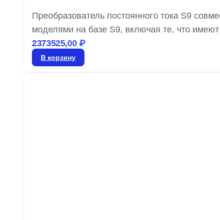
Преобразователь постоянного тока S9 совме
моделями на базе S9, включая те, что имею
доставки 4–5 дней, гарантия от производите
2373525,00
₽
В корзину