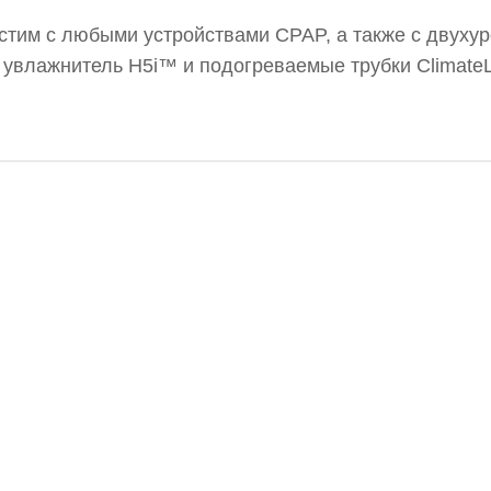
стим с любыми устройствами CPAP, а также с двуху
т увлажнитель H5i™ и подогреваемые трубки Climate
ля — 1 год. Бренд: Resmed.