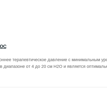
ЛЮС
роннее терапевтическое давление с минимальным у
в диапазоне от 4 до 20 см H2O и является оптимал
т BiPAP. Устройство Respicare Bipap предлагает ря
 и поддержку режимов CPAP и S.