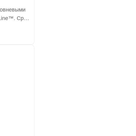
ровневыми
Line™. Срок