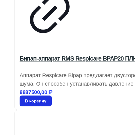
Бипап-аппарат RMS Respicare BPAP20 П
Аппарат Respicare Bipap предлагает двусто
шума. Он способен устанавливать давление 
выбором для тех, кто ищет бюджетный вариан
8887500,00
₽
преимуществ, включая наличие увлажнителя
В корзину