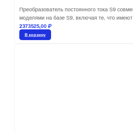
Преобразователь постоянного тока S9 совме
моделями на базе S9, включая те, что имею
доставки 4–5 дней, гарантия от производите
2373525,00
₽
В корзину