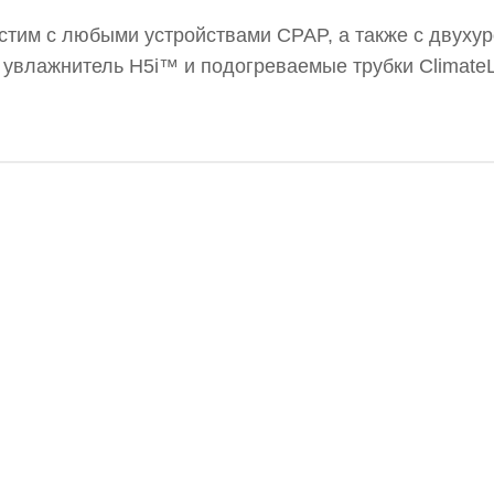
стим с любыми устройствами CPAP, а также с двуху
т увлажнитель H5i™ и подогреваемые трубки Climate
ля — 1 год. Бренд: Resmed.