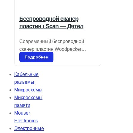
Беспроводной сканер
пластин i Scan — Дятел
Современный беспроводной
сканер пластин Woodpecker
предлагает 7-дюймовый
Подробнее
высококачественный сенсорный
экран и передовую технологию
Кабельные
лазерного сканирования с
разъемы
разрешением 25 мкм. Это
Микросхемы
обеспечивает исключительную
Микросхемы
четкость изображений, что делает
памяти
диагностику более надежной.
Mouser
Ультратонкие пластины толщиной
Electronics
0,4 мм можно использовать более
Электронные