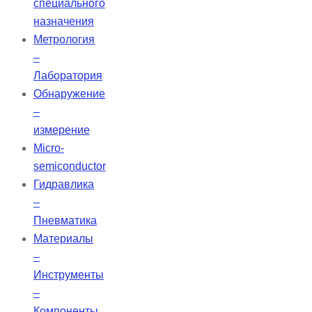
специального
назначения
Метрология
–
Лаборатория
Обнаружение
–
измерение
Micro-
semiconductor
Гидравлика
–
Пневматика
Материалы
–
Инструменты
–
Компоненты