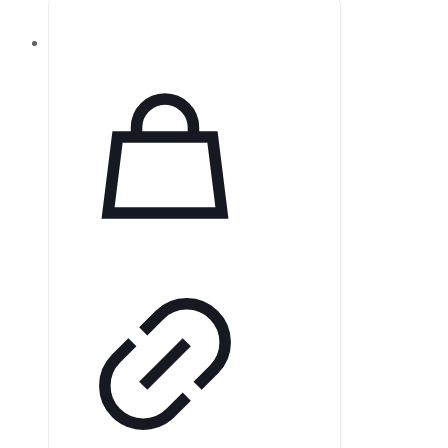
делает его идеальным решением
для различных операторов. Он
легко перемещается из одной
комнаты в другую, не прерывая
рабочий процесс. Подходит для
вертикальных и горизонтальных
прикусов, а также для всех
периапикальных рентгенограмм,
обеспечивая высокое качество
изображений в широком
диапазоне условий. Датчики
VATECH обеспечивают
стабильность работы.