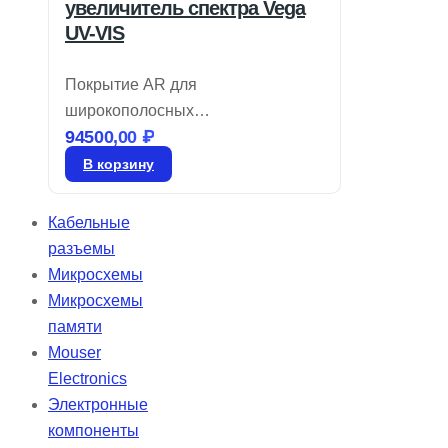
увеличитель спектра Vega
UV-VIS
Покрытие AR для
широкополосных
94500,00
₽
перестраиваемых лазерных
источников предлагает
В корзину
фиксированное увеличение от 1,5
до 20X с возможностью
Кабельные
регулировки расходимости через
разъемы
вращающуюся оптическую
Микросхемы
систему. Компактные
Микросхемы
расширители луча TECHSPEC
памяти
Vega специально созданы для
Mouser
высоких требований
Electronics
перестраиваемых лазеров и
Электронные
эффективно работают в широком
компоненты