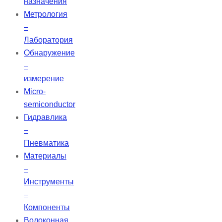
назначения
Метрология
–
Лаборатория
Обнаружение
–
измерение
Micro-
semiconductor
Гидравлика
–
Пневматика
Материалы
–
Инструменты
–
Компоненты
Волоконная