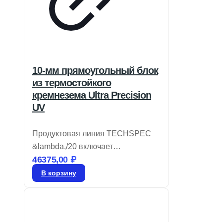
10-мм прямоугольный блок
из термостойкого
кремнезема Ultra Precision
UV
Продуктовая линия TECHSPEC
&lambda,/20 включает
46375,00
₽
прямоугольные призмы из
ультрафиолетового плавленого
В корзину
кварца (UVFS), обладающие
высокой плоскостностью
поверхности &lambda/20 и