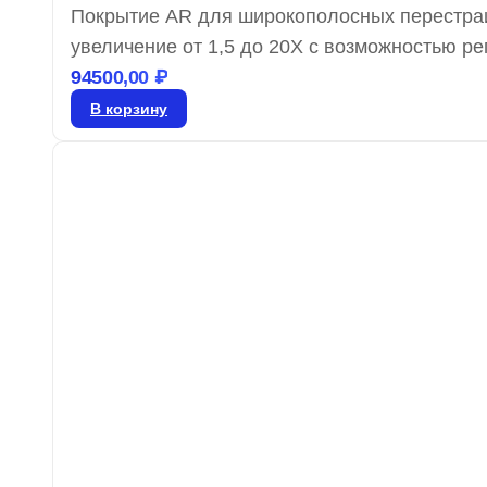
Покрытие AR для широкополосных перестра
увеличение от 1,5 до 20X с возможностью 
систему. Компактные расширители луча TEC
94500,00
₽
перестраиваемых лазеров и эффективно раб
В корзину
точность передачи.