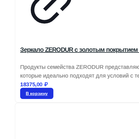
Зеркало ZERODUR с золотым покрытием 1
Продукты семейства ZERODUR представляют
которые идеально подходят для условий с
характеризуются крайне низким коэффициенто
18375,00
₽
существенно ниже показателей большинства
В корзину
плоскостность, что делает зеркала ZERODU