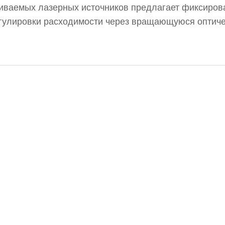
иваемых лазерных источников предлагает фиксиров
регулировки расходимости через вращающуюся оптич
HSPEC Vega специально созданы для высоких треб
отают в широком диапазоне длин волн, обеспечива