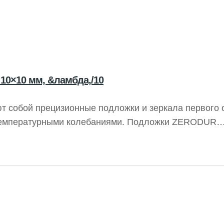
0×10 мм, &ламбда,/10
 собой прецизионные подложки и зеркала первого 
 температурными колебаниями. Подложки ZERODUR
м теплового расширения (КТР) ±0,10 x 10-6/C, что
 стеклянных материалов. Это свойство обеспечивае
R надежными для точных оптических приложений.