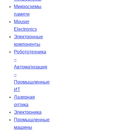
вентиляции AVAPS-AE
Микросхемы
обеспечивает эффективное
памяти
соблюдение терапевтических
Mouser
рекомендаций, а наличие
Electronics
аккумулятора позволяет
Электронные
пациентам получать необходимую
компоненты
поддержку и независимость.
Робототехника
–
Автоматизация
–
Промышленные
ИТ
Лазерная
оптика
Электроника
Промышленные
машины