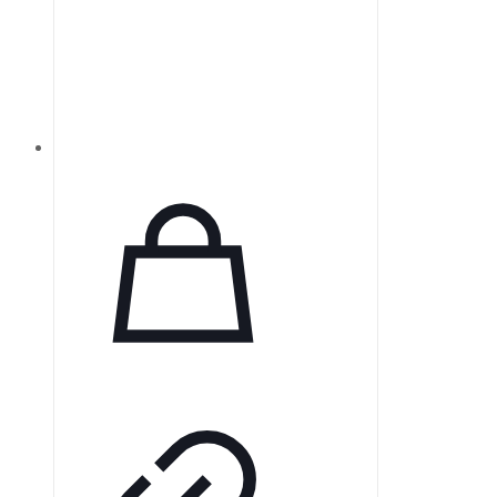
Автоматический режим
вентиляции AVAPS-AE
способствует длительному
соблюдению терапевтических
рекомендаций. Устройство также
предлагает пациентам
увеличенную независимость и
поддержку благодаря специально
разработанному аккумулятору.