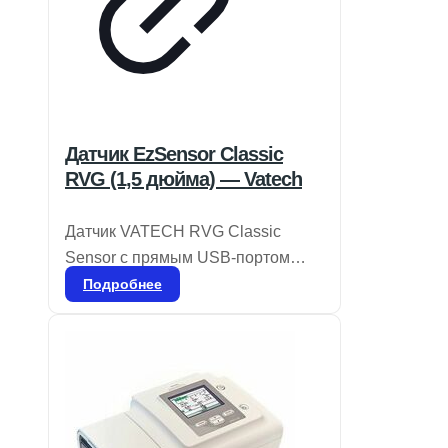
Датчик EzSensor Classic
RVG (1,5 дюйма) — Vatech
Датчик VATECH RVG Classic
Sensor с прямым USB-портом
отличается компактностью и
Подробнее
удобством в использовании, что
делает его идеальным решением
для различных операторов. Он
легко перемещается из одной
комнаты в другую, не прерывая
рабочий процесс. Подходит для