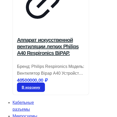
Аппарат искусственной
вентиляции легких Philips
A40 Respironics BiPAP.
Бренд: Philips Respironics Модель:
Вентилятор Bipap A40 Устройство
40500000,00
₽
Philips Respironics BiPAP A40
разработано для удобства в
В корзину
использовании и комфорта,
внедряя передовые технологии,
Кабельные
адаптирующиеся к состоянию
разъемы
пациента. Автоматический режим
Микросхемы