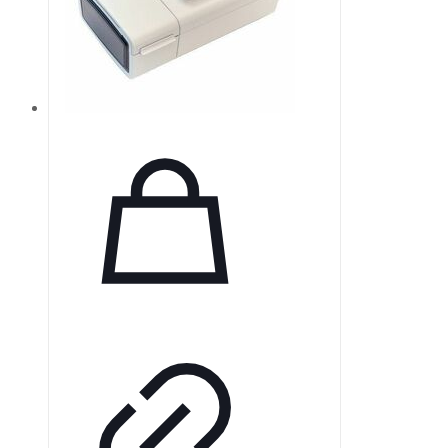
вертикальных и горизонтальных
прикусов, а также для всех
периапикальных рентгенограмм,
обеспечивая высокое качество
изображений в широком
диапазоне условий. Датчики
VATECH обеспечивают
стабильность работы.