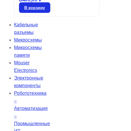
предназначенные для
В корзину
применения в области
освещения. Эти линзы могут
Кабельные
иметь как асферическую, так и
разъемы
сферическую конструкцию,
Микросхемы
отличаясь высокой числовой
Микросхемы
апертурой и компактным
памяти
фокусным расстоянием. Они
Mouser
идеально подходят для
Electronics
использования в системах
Электронные
излучения и детекции,
компоненты
проекционных установках, а
Робототехника
также в конденсационном
–
освещении, включая освещение
Автоматизация
Келера.
–
Промышленные