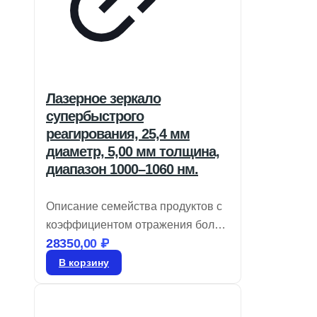
Лазерное зеркало
супербыстрого
реагирования, 25,4 мм
диаметр, 5,00 мм толщина,
диапазон 1000–1060 нм.
Описание семейства продуктов с
коэффициентом отражения более
28350,00
₽
99% и покрытиями для диапазона
360–3300 нм. Обладают низкой
В корзину
дисперсией групповой задержки
(GDD). Также доступны
сверхбыстрые зеркала с