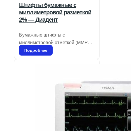
Штифты бумажные с
миллиметровой разметкой
2% — Диадент
Бумажные штифты с
миллиметровой отметкой (MMPP)
предназначены для
Подробнее
предварительного измерения
глубины корневого канала перед
установкой гуттаперчевых
штифтов. Они хорошо впитывают
влагу и имеют цветовую
кодировку для обозначения
размеров в соответствии с ISO.