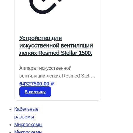
Устройство для
искусственной вентиляции
легких Resmed Stellar 1500.
Аппарат искусственной
вентиляции легких Resmed Stellar
64327500,00
₽
150 соответствует требованиям
современных клиник, предлагая
В корзину
интуитивно понятные технологии
настройки и оптимизации работы
Кабельные
в условиях высокой нагрузки.
разъемы
Stellar предоставляет
Микросхемы
эффективную вентиляцию для
Микросхемы