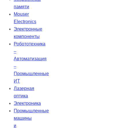
разнообразных пациентов,
памяти
обеспечивая их респираторные
Mouser
потребности и позволяя им
Electronics
оставаться мобильными.
Электронные
компоненты
Робототехника
–
Автоматизация
–
Промышленные
ИТ
Лазерная
оптика
Электроника
Промышленные
машины
и