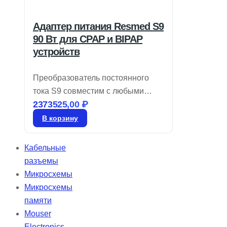
Адаптер питания Resmed S9
90 Вт для CPAP и BIPAP
устройств
Преобразователь постоянного
тока S9 совместим с любыми
2373525,00
₽
устройствами CPAP, а также с
двухуровневыми моделями на
В корзину
базе S9, включая те, что имеют
увлажнитель H5i™ и
Кабельные
подогреваемые трубки
разъемы
ClimateLine™. Срок доставки 4–5
Микросхемы
дней, гарантия от производителя
Микросхемы
— 1 год. Бренд: Resmed.
памяти
Mouser
Electronics