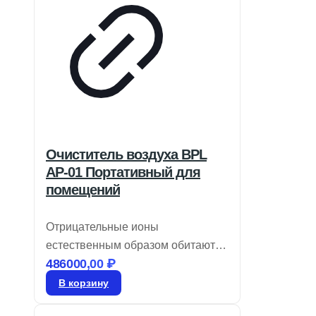
Очиститель воздуха BPL
AP-01 Портативный для
помещений
Отрицательные ионы
естественным образом обитают в
486000,00
₽
окружающей среде, где вы
вдыхаете чистый воздух.
В корзину
Принесите природу в свой дом с