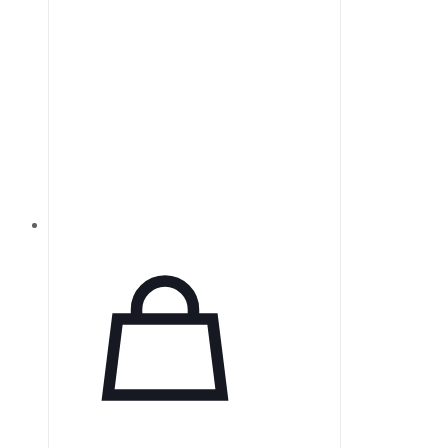
BPL Air-o-Smart, который очищает
и распределяет полезные
отрицательные ионы,
обеспечивая свежий воздух в
любых условиях — дома или на
работе. Нейтрализуя свободные
радикалы и ускоряя клеточный
обмен, отрицательные ионы
способствуют вашему
благополучию.