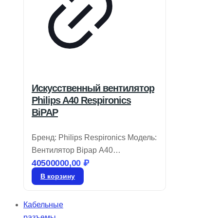
Искусственный вентилятор
Philips A40 Respironics
BiPAP
Бренд: Philips Respironics Модель:
Вентилятор Bipap A40
40500000,00
₽
Вентилятор BiPAP A40 от Philips
Respironics объединяет удобство
В корзину
эксплуатации и современные
технологии, которые
Кабельные
подстраиваются под потребности
разъемы