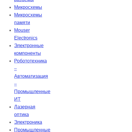
пациента, обеспечивая
Микросхемы
улучшенную терапию.
Микросхемы
Автоматический режим
памяти
вентиляции AVAPS-AE
Mouser
способствует длительному
Electronics
соблюдению терапевтических
Электронные
рекомендаций. Устройство также
компоненты
предлагает пациентам
Робототехника
увеличенную независимость и
–
поддержку благодаря специально
Автоматизация
разработанному аккумулятору.
–
Промышленные
ИТ
Лазерная
оптика
Электроника
Промышленные