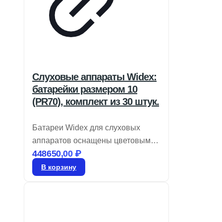
Слуховые аппараты Widex:
батарейки размером 10
(PR70), комплект из 30 штук.
Батареи Widex для слуховых
аппаратов оснащены цветовым
448650,00
₽
кодом для легкой идентификации
размера и являются воздушно-
В корзину
цинковыми. Храните их в
запечатанном виде до момента
использования. Для активации
удалите этикетку и дайте батарее