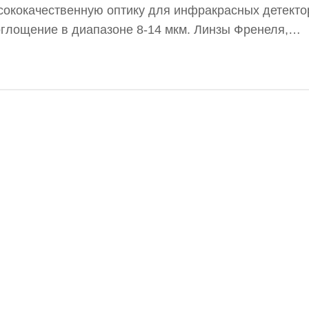
сококачественную оптику для инфракрасных детекто
лощение в диапазоне 8-14 мкм. Линзы Френеля,
астика толщиной 0,015 фута (0,457 мм), предлагают
и на поглощение в указанном диапазоне, тонкость с
ру и низкое тепловое расширение.