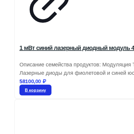
1 мВт синий лазерный диодный модуль 4
Описание семейства продуктов: Модуляция T
Лазерные диоды для фиолетовой и синей юс
выходной мощностью от 1 до 100 мВт, эти ла
58100,00
₽
монохроматическом зрении.
В корзину