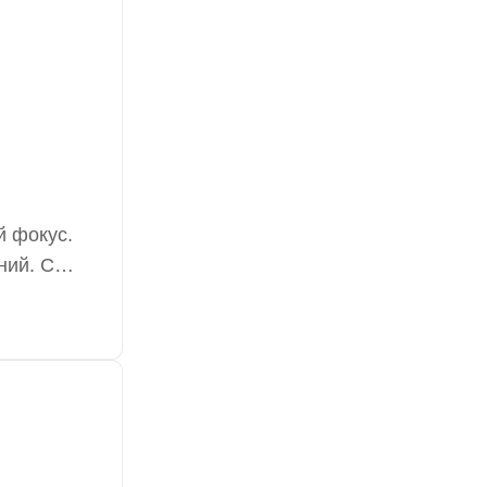
й фокус.
ний. С