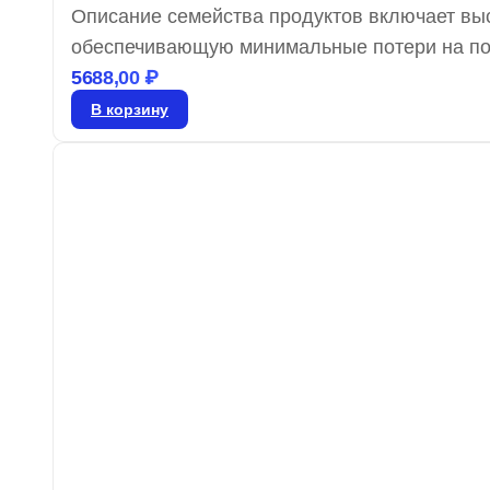
Описание семейства продуктов включает вы
обеспечивающую минимальные потери на пог
изготовленные из гибкого молочно-белого пл
5688,00
₽
преимущества, такие как минимальные потер
В корзину
унифицированной толщиной, большую аперту