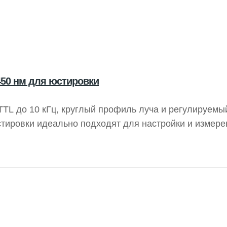
50 нм для юстировки
TL до 10 кГц, круглый профиль луча и регулируемы
тировки идеально подходят для настройки и измере
зеры часто используются в визуальных системах и