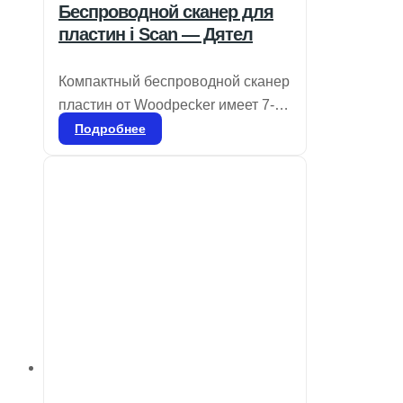
Беспроводной сканер для
пластин i Scan — Дятел
Компактный беспроводной сканер
пластин от Woodpecker имеет 7-
дюймовый сенсорный экран с
Подробнее
высоким разрешением и
продвинутую технологию
лазерного сканирования с
разрешением 25 мкм, что
обеспечивает четкость и
плавность изображений для
точной диагностики. Ультратонкие
пластины толщиной 0,4 мм,
которые можно использовать
более 1000 раз, отличаются
мягкостью по сравнению с