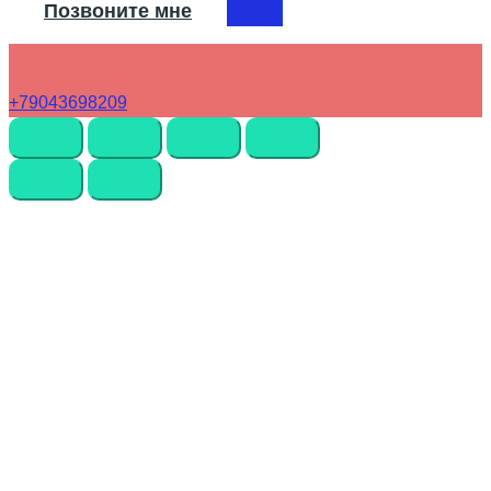
Позвоните мне
+79043698209