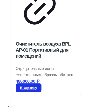
Очиститель воздуха BPL
AP-01 Портативный для
помещений
Отрицательные ионы
естественным образом обитают в
486000,00
₽
окружающей среде, где вы
вдыхаете чистый воздух.
В корзину
Принесите природу в свой дом с
BPL Air-o-Smart, который очищает
и распределяет полезные