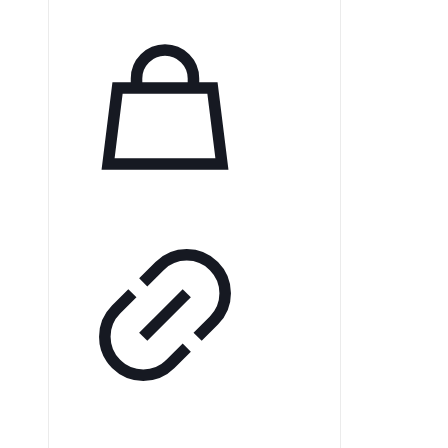
отрицательные ионы,
обеспечивая свежий воздух в
любых условиях — дома или на
работе. Нейтрализуя свободные
радикалы и ускоряя клеточный
обмен, отрицательные ионы
способствуют вашему
благополучию.