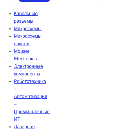
лучами. Оно включает покрытия с
ионно-лучевым напылением,
Кабельные
обеспечивающие минимальное
разъемы
рассеяние и поглощение, с GDD
Микросхемы
всего ±20fs² при проектировании.
Микросхемы
Зеркала TECHSPEC с низким
памяти
GDD демонстрируют высокую
Mouser
отражательную способность при
Electronics
углах падения 0 или 45°, что
Электронные
делает их оптимальными для
компоненты
сверхбыстрого лазерного
Робототехника
управления.
–
Автоматизация
–
Промышленные
ИТ
Лазерная