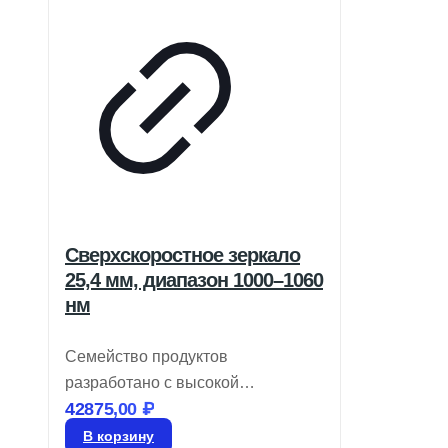
Сверхскоростное зеркало
25,4 мм, диапазон 1000–1060
нм
Семейство продуктов
разработано с высокой
42875,00
₽
отражательной способностью для
быстрого управления лазерными
В корзину