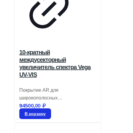
10-кратный
междусекторный
увеличитель спектра Vega
UV-VIS
Покрытие AR для
широкополосных
94500,00
₽
перестраиваемых лазерных
источников предлагает
В корзину
фиксированное увеличение от 1,5
до 20X с возможностью