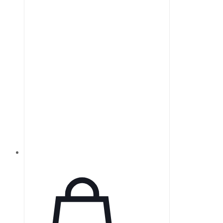
визуальные системы или
монохроматическое зрение, что
делает их ценным инструментом в
техническом зрении.