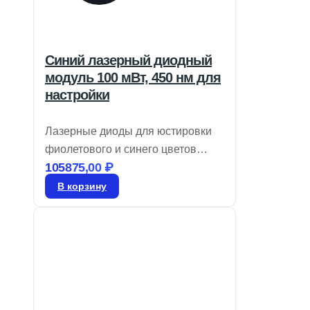
Синий лазерный диодный
модуль 100 мВт, 450 нм для
настройки
Лазерные диоды для юстировки
фиолетового и синего цветов
105875,00
₽
обеспечивают модуляцию TTL до
10 кГц и имеют круглый профиль
В корзину
луча с регулируемым фокусом.
Они идеально подходят для
юстировки и измерений,
предлагая варианты выходной
мощности от 1 до 100 мВт. Эти
лазеры обычно интегрируются в