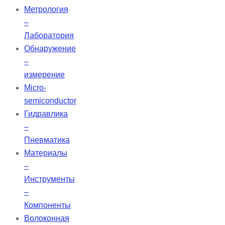
Метрология
–
Лаборатория
Обнаружение
–
измерение
Micro-
semiconductor
Гидравлика
–
Пневматика
Материалы
–
Инструменты
–
Компоненты
Волоконная