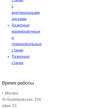
станки
с
вертикальными
дисками
Лазерные
маркировочные
и
гравировальные
станки
Лазерные
станки
Время работы
г. Москва
Ул Калибровская, 22б
офис 52.