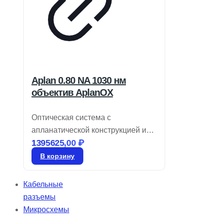
Aplan 0.80 NA 1030 нм
объектив AplanOX
Оптическая система с
апланатической конструкцией и
1395625,00
₽
высокой числовой апертурой,
обеспечивающая малые размеры
В корзину
пятна. Доступны модели для 800 и
1030 нм с глубиной фокусировки
Кабельные
до 4 мм, а также многофокусные
разъемы
объективы AdlOptica foXXus.
Микросхемы