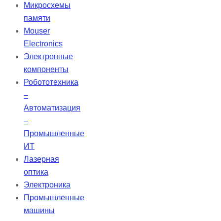
Объективы AdlOptica aplanoXX
Микросхемы
Aplan эффективно исправляют
памяти
сферическую аберрацию и комы
Mouser
при фокусировке через
Electronics
различные прозрачные
Электронные
материалы, включая стекло,
компоненты
сапфир и полиметилметакрилат.
Робототехника
–
Автоматизация
–
Промышленные
ИТ
Лазерная
оптика
Электроника
Промышленные
машины