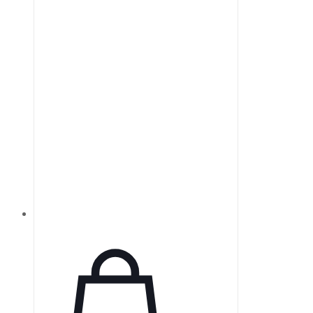
визуальные системы или
монохроматическое зрение, что
делает их ценным инструментом в
техническом зрении.