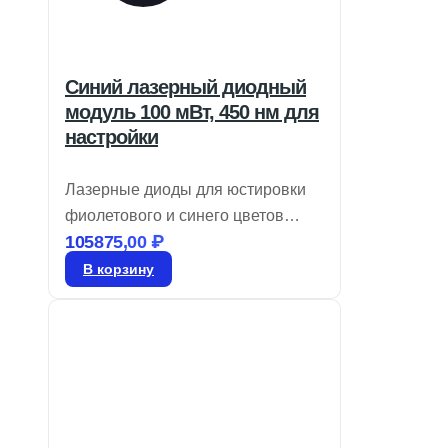
Синий лазерный диодный
модуль 100 мВт, 450 нм для
настройки
Лазерные диоды для юстировки
фиолетового и синего цветов
105875,00
₽
обеспечивают модуляцию TTL до
10 кГц и имеют круглый профиль
В корзину
луча с регулируемым фокусом.
Они идеально подходят для
юстировки и измерений,
предлагая варианты выходной
мощности от 1 до 100 мВт. Эти
лазеры обычно интегрируются в