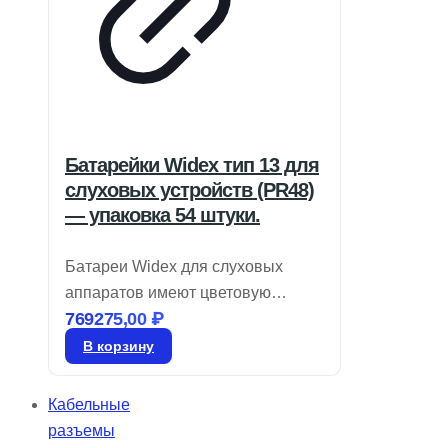
Батарейки Widex тип 13 для
слуховых устройств (PR48)
— упаковка 54 штуки.
Батареи Widex для слуховых
аппаратов имеют цветовую
769275,00
₽
кодировку, обозначающую размер,
и представляют собой воздушно-
В корзину
цинковые элементы. Храните их в
запечатанном виде до момента
Кабельные
использования. Для активации
разъемы