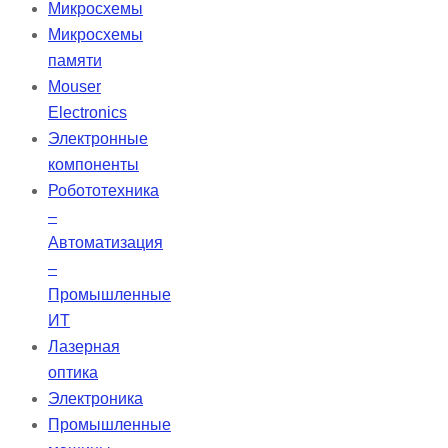
батареи снимите защитную
Микросхемы
этикетку и дайте ей “подышать” в
Микросхемы
течение 60 секунд перед
памяти
установкой в слуховой аппарат.
Mouser
Electronics
Электронные
компоненты
Робототехника
–
Автоматизация
–
Промышленные
ИТ
Лазерная
оптика
Электроника
Промышленные