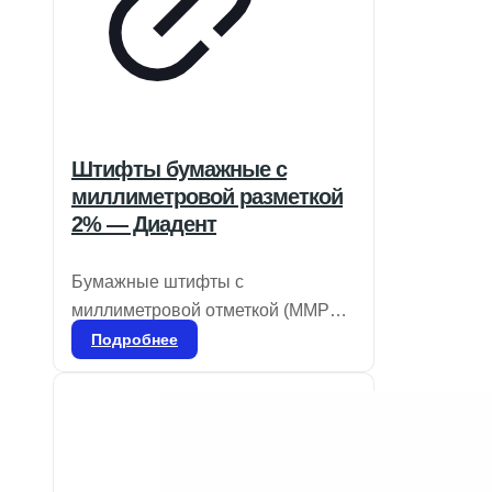
Штифты бумажные с
миллиметровой разметкой
2% — Диадент
Бумажные штифты с
миллиметровой отметкой (MMPP)
предназначены для
Подробнее
предварительного измерения
глубины корневого канала перед
установкой гуттаперчевых
штифтов. Они хорошо впитывают
влагу и имеют цветовую