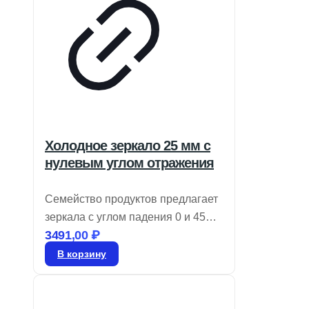
Холодное зеркало 25 мм с
нулевым углом отражения
Семейство продуктов предлагает
зеркала с углом падения 0 и 45
3491,00
₽
градусов, которые эффективно
отражают 90% видимого света и
В корзину
пропускают более 80% NIR и IR.
Эти холодные зеркала идеально
подходят для снижения