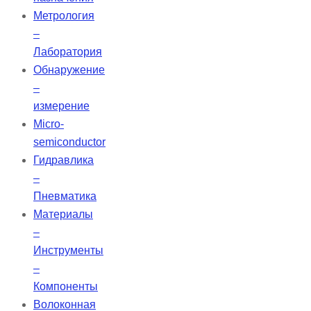
Метрология
–
Лаборатория
Обнаружение
–
измерение
Micro-
semiconductor
Гидравлика
–
Пневматика
Материалы
–
Инструменты
–
Компоненты
Волоконная