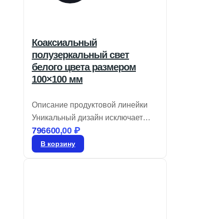
Коаксиальный
полузеркальный свет
белого цвета размером
100×100 мм
Описание продуктовой линейки
Уникальный дизайн исключает
796600,00
₽
появление ложных отражений
Доступны в красном, белом и
В корзину
синем цветах Идеальны для
работы с камерами высокой
четкости Коаксиальные
светильники CCS обеспечивают
равномерное освещение,