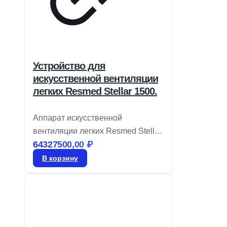
Устройство для
искусственной вентиляции
легких Resmed Stellar 1500.
Аппарат искусственной
вентиляции легких Resmed Stellar
64327500,00
₽
150 соответствует требованиям
современных клиник, предлагая
В корзину
интуитивно понятные технологии
настройки и оптимизации работы
в условиях высокой нагрузки.
Stellar предоставляет
эффективную вентиляцию для