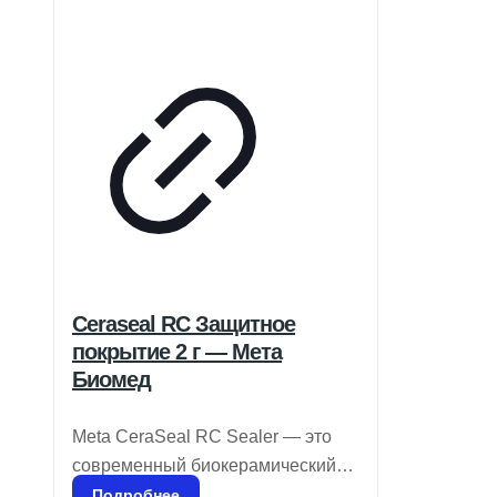
осуществляет контроль на всех
этапах – от исследований и
разработок до производства,
придерживаясь международных
норм.
Ceraseal RC Защитное
покрытие 2 г — Мета
Биомед
Meta CeraSeal RC Sealer — это
современный биокерамический
герметик, обладающий
Подробнее