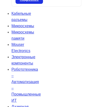
выдающимися изоляционными
свойствами. Он обеспечивает
Кабельные
надежную герметизацию,
разъемы
предотвращая попадание влаги и
Микросхемы
бактерий в дентинные канальцы
Микросхемы
благодаря кристаллизации
памяти
гидроксида кальция. CeraSeal
Mouser
гарантирует идеальную плотность
Electronics
в корневом канале и отличается
Электронные
высокой стабильностью, не
компоненты
сжимаясь и не расширяясь.
Робототехника
–
Автоматизация
–
Промышленные
ИТ
Лазерная