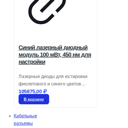
Синий лазерный диодный
модуль 100 мВт, 450 нм для
настройки
Лазерные диоды для юстировки
фиолетового и синего цветов
105875,00
₽
обеспечивают модуляцию TTL до
10 кГц и имеют круглый профиль
В корзину
луча с регулируемым фокусом.
Они идеально подходят для
Кабельные
юстировки и измерений,
разъемы