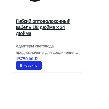
Гибкий оптоволоконный
кабель 1/8 дюйма x 24
дюйма
Адаптеры световода
предназначены для соединения
15750,00
₽
низкопрофильных волоконно-
оптических линейных
В корзину
светильников с оптоволоконными
осветительными системами. Они
используют высокопропускающее
стекловолокно с оболочкой из
моноспиральной катушки,
покрытой ПВХ, а также