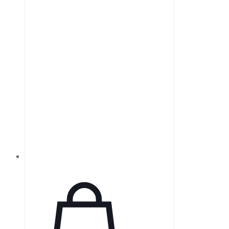
направляющие с оболочкой из
металлического шланга с ПВХ
покрытием. Торцы световода
отделаны шлифовкой и
полировкой с применением
концевых фитингов из
нержавеющей стали.