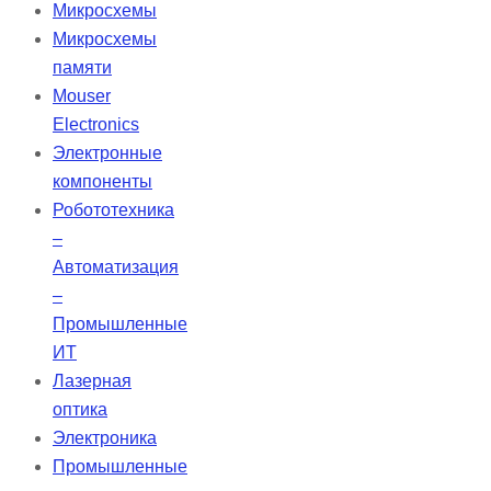
предлагая варианты выходной
Микросхемы
мощности от 1 до 100 мВт. Эти
Микросхемы
лазеры обычно интегрируются в
памяти
визуальные системы или
Mouser
монохроматическое зрение, что
Electronics
делает их ценным инструментом в
Электронные
техническом зрении.
компоненты
Робототехника
–
Автоматизация
–
Промышленные
ИТ
Лазерная
оптика
Электроника
Промышленные