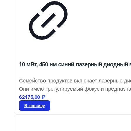
10 мВт, 450 нм синий лазерный диодный
Семейство продуктов включает лазерные ди
Они имеют регулируемый фокус и предназнач
их идеальными для измерений. Варианты вых
62475,00
₽
интеграцию в визуальные системы и системы
В корзину