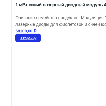
1 мВт синий лазерный диодный модуль 4
Описание семейства продуктов: Модуляция T
Лазерные диоды для фиолетовой и синей юс
выходной мощностью от 1 до 100 мВт, эти ла
58100,00
₽
монохроматическом зрении.
В корзину