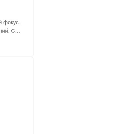
й фокус.
ний. С