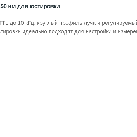
50 нм для юстировки
TL до 10 кГц, круглый профиль луча и регулируемы
тировки идеально подходят для настройки и измере
зеры часто используются в визуальных системах и