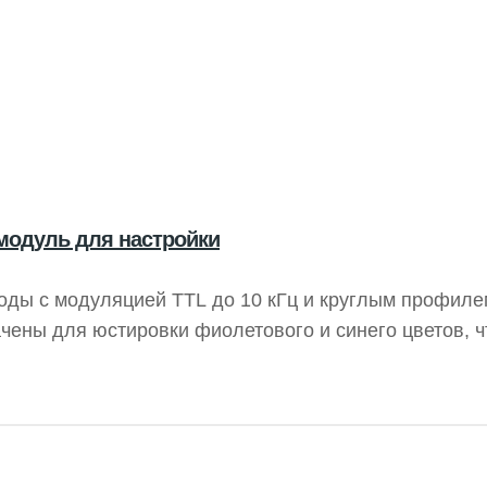
 модуль для настройки
оды с модуляцией TTL до 10 кГц и круглым профиле
ены для юстировки фиолетового и синего цветов, ч
одной мощности колеблются от 1 до 100 мВт, что по
 монохроматического зрения.