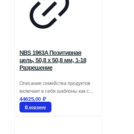
NBS 1963A Позитивная
цель, 50,8 x 50,8 мм, 1-18
Разрешение
Описание семейства продуктов
включает в себя шаблоны как с
44625,00
₽
положительными, так и с
отрицательными изображениями,
В корзину
соответствующие стандарту NBS
1010A. Диапазон частот
составляет от 1 до 512 циклов/мм.