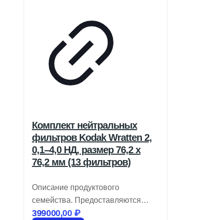
Комплект нейтральных
фильтров Kodak Wratten 2,
0,1–4,0 НД, размер 76,2 x
76,2 мм (13 фильтров)
Описание продуктового
семейства. Предоставляются
399000,00
₽
крупные размеры. Легко