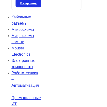
нарезаются для нестандартных
В корзину
требований. Фильтр Kodak № 96,
из линейки Kodak Wratten 2.
Кабельные
Нейтральные плотности фильтров
разъемы
применяются в оптических
Микросхемы
системах для снижения яркости
Микросхемы
света в видимом диапазоне, не
памяти
влияя на спектральный профиль.
Mouser
Эти фильтры имеют допуск ±10%
Electronics
от стандартной диффузной
Электронные
плотности.
компоненты
Робототехника
–
Автоматизация
–
Промышленные
ИТ