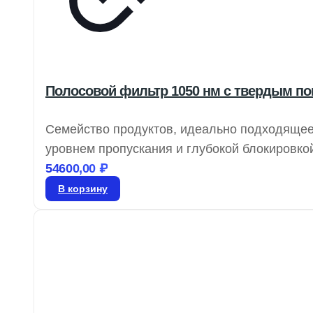
Полосовой фильтр 1050 нм с твердым пок
Семейство продуктов, идеально подходящее
уровнем пропускания и глубокой блокировко
фотообесцвечивания в микроскопии и имеют
54600,00
₽
полосовые фильтры с толщиной 4.0, 5, 10 
В корзину
OD 4.0 25 нм являются альтернативой широ