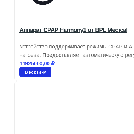
Аппарат CPAP Harmony1 от BPL Medical
Устройство поддерживает режимы CPAP и AP
нагрева. Предоставляет автоматическую ре
респираторных событий. Имеет функцию авт
11925000,00
₽
и автонастройку яркости экрана. Данные сох
В корзину
лет, с возможностью беспроводной передачи 