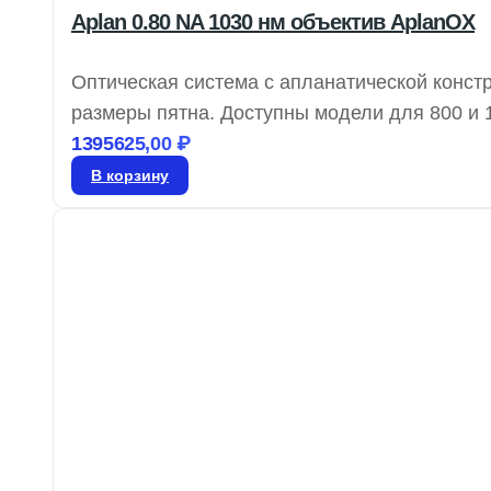
Aplan 0.80 NA 1030 нм объектив AplanOX
Оптическая система с апланатической конс
размеры пятна. Доступны модели для 800 и 1
многофокусные объективы AdlOptica foXXus.
1395625,00
₽
сферическую аберрацию и комы при фокусир
В корзину
сапфир и полиметилметакрилат.