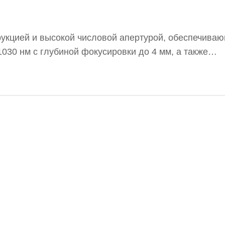
трукцией и высокой числовой апертурой, обеспечив
030 нм с глубиной фокусировки до 4 мм, а также
 Объективы AdlOptica aplanoXX Aplan эффективно и
овке через различные прозрачные материалы, включ