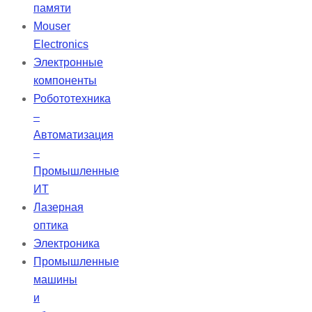
Он отличается высокой
памяти
стабильностью и долговечностью,
Mouser
а также надежной защитой от
Electronics
помех. Компания Comen
Электронные
осуществляет контроль на всех
компоненты
этапах – от исследований и
Робототехника
разработок до производства,
–
придерживаясь международных
Автоматизация
норм.
–
Промышленные
ИТ
Лазерная
оптика
Электроника
Промышленные
машины
и