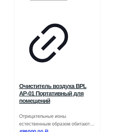
Очиститель воздуха BPL
AP-01 Портативный для
помещений
Отрицательные ионы
естественным образом обитают в
486000,00
₽
окружающей среде, где вы