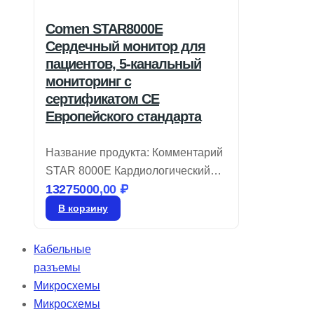
Comen STAR8000E
Сердечный монитор для
пациентов, 5-канальный
мониторинг с
сертификатом CE
Европейского стандарта
Название продукта: Комментарий
STAR 8000E Кардиологический
13275000,00
₽
монитор пациента Бренд: Comen
Модель: STAR8000E Монитор
В корзину
пациента STAR 8000
представляет собой
Кабельные
высококачественное устройство,
разъемы
созданное в точном соответствии
Микросхемы
с европейскими стандартами CE.
Микросхемы