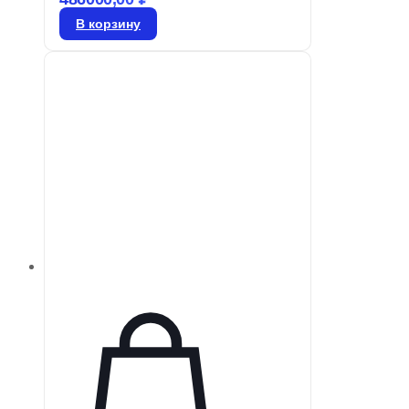
вдыхаете чистый воздух.
В корзину
Принесите природу в свой дом с
BPL Air-o-Smart, который очищает
и распределяет полезные
отрицательные ионы,
обеспечивая свежий воздух в
любых условиях — дома или на
работе. Нейтрализуя свободные
радикалы и ускоряя клеточный
обмен, отрицательные ионы
способствуют вашему
благополучию.