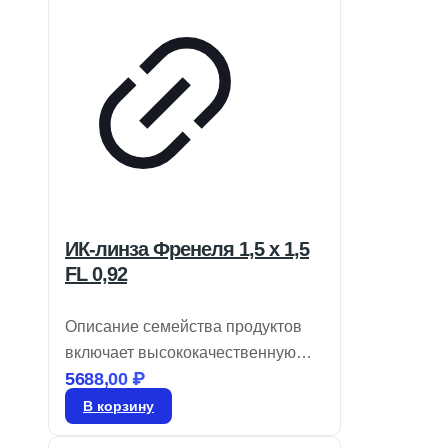
ИК-линза Френеля 1,5 x 1,5
FL 0,92
Описание семейства продуктов
включает высококачественную
5688,00
₽
оптику для инфракрасных
детекторов, обеспечивающую
В корзину
минимальные потери на