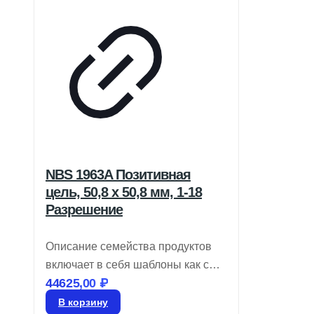
NBS 1963A Позитивная
цель, 50,8 x 50,8 мм, 1-18
Разрешение
Описание семейства продуктов
включает в себя шаблоны как с
44625,00
₽
положительными, так и с
отрицательными изображениями,
В корзину