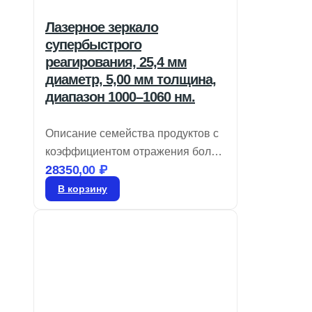
Лазерное зеркало
супербыстрого
реагирования, 25,4 мм
диаметр, 5,00 мм толщина,
диапазон 1000–1060 нм.
Описание семейства продуктов с
коэффициентом отражения более
28350,00
₽
99% и покрытиями для диапазона
360–3300 нм. Обладают низкой
В корзину
дисперсией групповой задержки
(GDD). Также доступны
сверхбыстрые зеркала с
минимальным GDD,
предназначенные для
использования с лазерами на