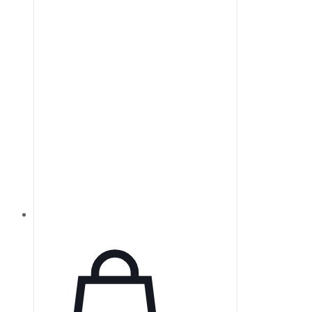
Er:стекле, Ti:сапфире и
легированных иттербием
лазерами, оптимизированные для
высокого отражения в широком
диапазоне.