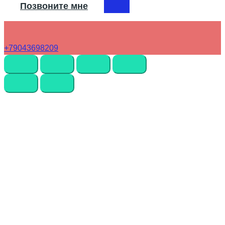
Позвоните мне
+79043698209