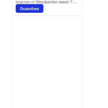
пластин от Woodpecker имеет 7-
дюймовый сенсорный экран с
Подробнее
высоким разрешением и
продвинутую технологию
лазерного сканирования с
разрешением 25 мкм, что
обеспечивает четкость и
плавность изображений для
точной диагностики. Ультратонкие
пластины толщиной 0,4 мм,
которые можно использовать
более 1000 раз, отличаются
мягкостью по сравнению с
обычными пленками.