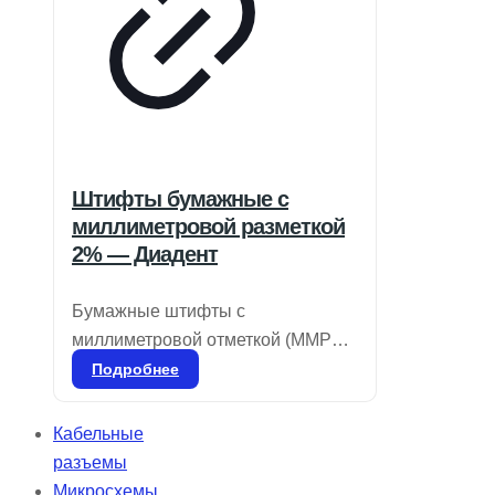
Штифты бумажные с
миллиметровой разметкой
2% — Диадент
Бумажные штифты с
миллиметровой отметкой (MMPP)
предназначены для
Подробнее
предварительного измерения
глубины корневого канала перед
Кабельные
установкой гуттаперчевых
разъемы
штифтов. Они хорошо впитывают
Микросхемы