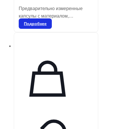
Предварительно измеренные
капсулы с материалом,
свободным от гамма-2 и ртути
Подробнее
(один, два или три раза),
предназначены для смешивания
в специальном смесителе.
Применяются для всех видов
реставраций боковых зубов и
ситуаций, где эстетика не
является приоритетной. Удобны в
использовании благодаря
цветовой маркировке и
предварительной дозировке.