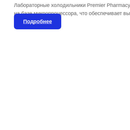
Лабораторные холодильники Premier Pharmac
на базе микропроцессора, что обеспечивает в
сравнению с механическими термостатами. Вс
Подробнее
воздуха обеспечивает отличную однородность
Модели, предназначенные для простого разме
боковых стенок.