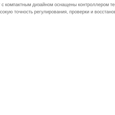
y с компактным дизайном оснащены контроллером т
ысокую точность регулирования, проверки и восстано
троенный вентилятор с системой принудительной ци
 температуры и быстрое восстановление после откр
щения, требуют минимального зазора в 4 дюйма вокр