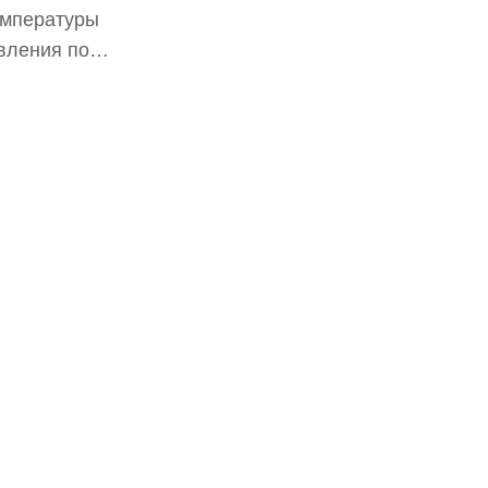
емпературы
вления по
ркуляции
ытия дверцы.
уг задней и