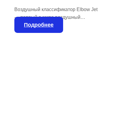
Воздушный классификатор Elbow Jet
— первый в мире воздушный
Подробнее
классификатор, способный
одновременно выполнять несколько
классификаций мелких сухих
порошков. Воздушный классификатор
Elbow Jet не содержит вращающихся
частей, поскольку он работает за счет
воздушного потока и не содержит
классифицирующего колеса.
Отсутствие этих деталей делает Elbow
Jet идеальным для абразивных
порошков и порошков высокой
чистоты, а также идеально […]