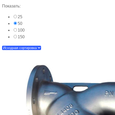
Показать:
25
50
100
150