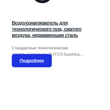
Воздухонагреватель для
технологического газа, сжатого
воздуха, нержавеющая сталь
Стандартные технологические
тепловые продукты TUTCO-SureHeat
Подробнее
охватывают широкий спектр
применения в промышленном
отоплении. Наши воздухонагреватели
эффективны, долговечны и надежны.
— От самых маленьких моделей до
мощных воздухонагревателей с
потребляемой мощностью в несколько
мегаватт, во всех электрических