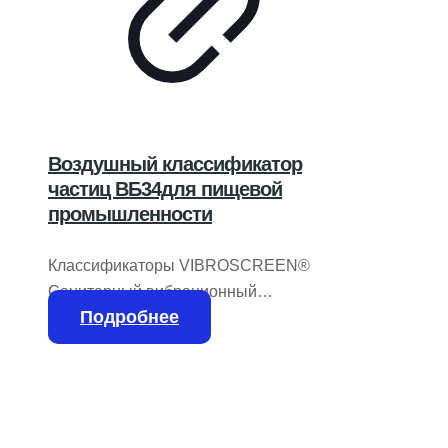
Воздушный классификатор
частиц ВБ34для пищевой
промышленности
Классификаторы VIBROSCREEN®
Санитарный вибрационный
Подробнее
классификатор разделяет на три
фракции Этот двухдековый
санитарный классификатор
Vibroscreen® разделяет до шести тонн
в час сыпучего твердого материала на
три фракции. Имея диаметр 30