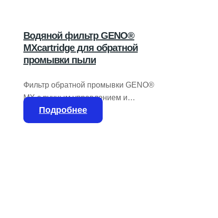
Водяной фильтр GENO®
MXcartridge для обратной
промывки пыли
Фильтр обратной промывки GENO®
MX с ручным управлением и
Подробнее
резьбовыми соединениями
(номинальный диаметр до DN 50)
фильтрует питьевую воду в
соответствии со стандартом DIN EN
806-2 в домашнем хозяйстве, торговле
и промышленности. Все детали
фильтра, контактирующие со средой,
изготовлены из латуни или
высококачественного технического