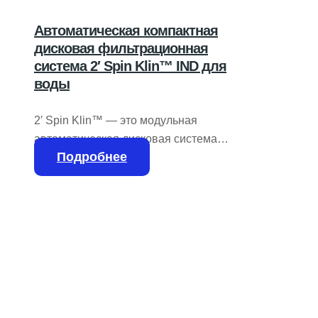
Автоматическая компактная
дисковая фильтрационная
система 2′ Spin Klin™ IND для
воды
2′ Spin Klin™ — это модульная
автоматическая дисковая система
Подробнее
фильтрации, созданная из полностью
полимерных материалов для
промышленного использования. Ее
основой служит уникальная дисковая
технология, способная эффективно
захватывать и удерживать большое
количество твёрдых частиц.
Инновационный гидравлический
механизм обратной промывки с