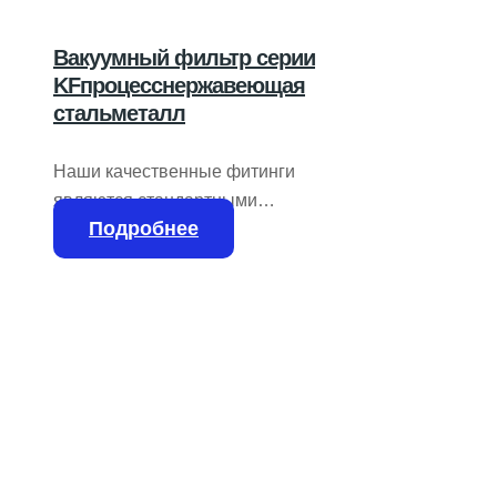
Вакуумный фильтр серии
KFпроцесснержавеющая
стальметалл
Наши качественные фитинги
являются стандартными
Подробнее
компонентами для всех видов вакуума
и высокого вакуума. Выбор лучшей
системы зависит от требуемых
стандартов, например, экономической
эффективности, простоты установки и
снятия элементов, герметичности,
материалов высокого класса или
потребности в элементах, пригодных
для обжига в диапазоне
сверхвысокого вакуума.