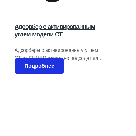
Адсорбер с активированным
углем модели CT
Адсорберы с активированным углем
CT от SÜMER идеально подходят для
Подробнее
обеспечения постоянного потока
высококачественного сжатого воздуха.
Благодаря пористой структуре
активированного угля они эффективно
удаляют масляные аэрозоли, пары
масла и неприятные запахи,
обеспечивая чистоту сжатого воздуха.
Устанавливаются после систем
осушки и предварительной